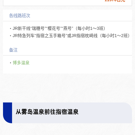
各线路班次
・JR新干线“瑞穗号”“樱花号”“燕号”（每小时1～3班）
・JR特急列车“指宿之玉手箱号”或JR指宿枕崎线（每小时1～2班）
备注
・
博多温泉
从雾岛温泉前往指宿温泉