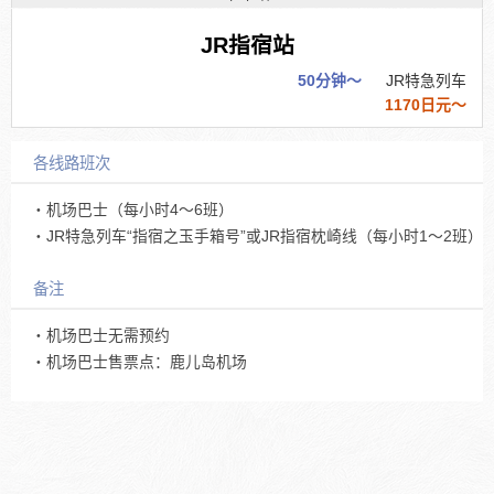
JR指宿站
50分钟～
JR特急列车
1170日元～
各线路班次
・机场巴士（每小时4～6班）
・JR特急列车“指宿之玉手箱号”或JR指宿枕崎线（每小时1～2班）
备注
・机场巴士无需预约
・机场巴士售票点：鹿儿岛机场