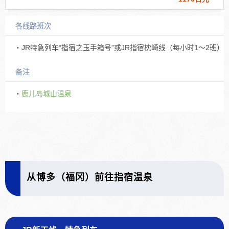
各线路班次
・JR特急列车“指宿之玉手箱号”或JR指宿枕崎线（每小时1～2班）
备注
・
鹿儿岛城山温泉
从博多（福冈）前往指宿温泉