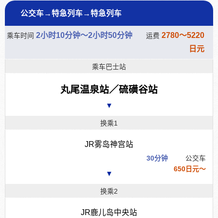
公交车→特急列车→特急列车
2小时10分钟～2小时50分钟
2780～5220
乘车时间
运费
日元
乘车巴士站
丸尾温泉站／硫磺谷站
▼
换乘1
JR雾岛神宫站
30分钟
公交车
650日元～
▼
换乘2
JR鹿儿岛中央站