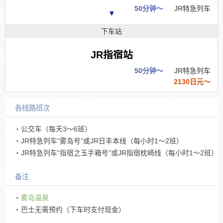
50分钟～
JR特急列车
▼
下车站
JR指宿站
50分钟～
JR特急列车
2130日元～
各线路班次
・公交车（每天3～6班）
・JR特急列车“雾岛号”或JR日丰本线（每小时1～2班）
・JR特急列车“指宿之玉手箱号”或JR指宿枕崎线（每小时1～2班）
备注
・
雾岛温泉
・巴士无需预约（下车时支付现金）