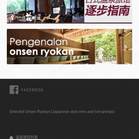
FACEBOOK
Selected Onsen Ryokan (Japanese-style inns and hot springs)
温泉旅馆列表