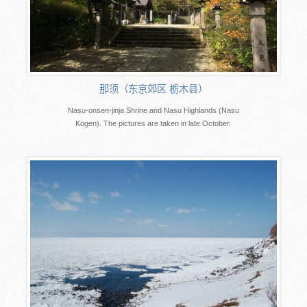
那须（东京郊区 栃木县）
Nasu-onsen-jinja Shrine and Nasu Highlands (Nasu
Kogen). The pictures are taken in late October.