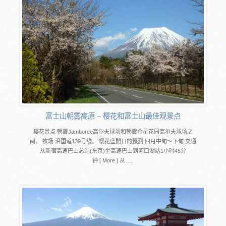
富士山朝雾高原 – 樱花和富士山最佳观景点
樱花景点 朝雾Jamboree高尔夫球场和朝雾金星花园高尔夫球场之
间。 牧场 沿国道139号线。 樱花盛開日的預測 四月中旬～下旬 交通
从新宿高速巴士总站(东京)坐高速巴士到河口湖站1小时45分
钟 [ More ] 从…..