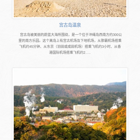
宫古岛温泉
宫古岛被美丽的蔚蓝大海所围绕，是一个位于冲绳岛西南方约300公
里的南方乐园。这个离岛上有宫古机场及下地机场，从那霸机场搭乘
飞机约45分钟、从东京（羽田或成田机场）搭乘飞机约3小时、从香
港国际机场搭乘飞机约2…..