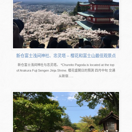
新仓富士浅间神社、忠灵塔 – 樱花和富士山最佳观景点
新仓富士浅间神社与忠灵塔。 *Chureito Pagoda is located at the top
of Arakura Fuji Sengen Jinja Shrine. 樱花盛開日的預測 四月中旬 交通
从新宿…..