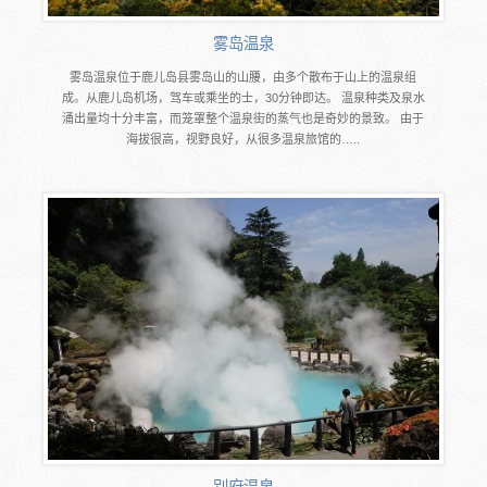
雾岛温泉
雾岛温泉位于鹿儿岛县雾岛山的山腰，由多个散布于山上的温泉组
成。从鹿儿岛机场，驾车或乘坐的士，30分钟即达。 温泉种类及泉水
涌出量均十分丰富，而笼罩整个温泉街的蒸气也是奇妙的景致。 由于
海拔很高，视野良好，从很多温泉旅馆的…..
别府温泉