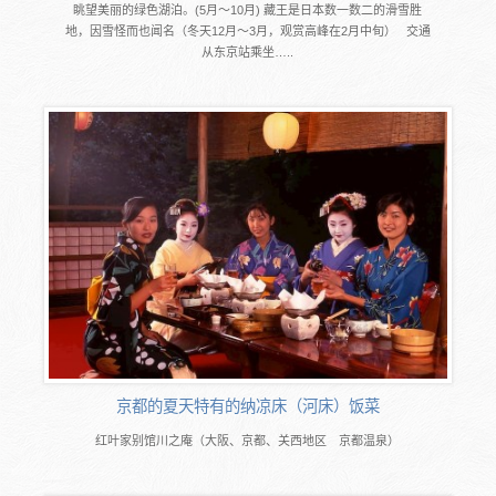
眺望美丽的绿色湖泊。(5月～10月) 藏王是日本数一数二的滑雪胜
地，因雪怪而也闻名（冬天12月～3月，观赏高峰在2月中旬） 交通
从东京站乘坐…..
京都的夏天特有的纳凉床（河床）饭菜
红叶家别馆川之庵（大阪、京都、关西地区 京都温泉）