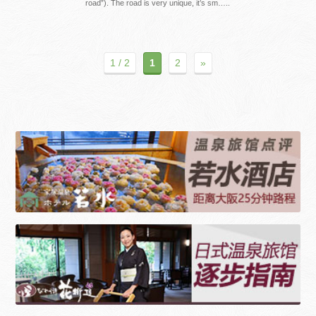
road”). The road is very unique, it’s sm…..
1 / 2
1
2
»