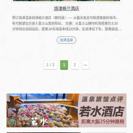
烧津格兰酒店
预订烧津温泉烧津格兰酒店（静冈县）── 从露天風呂可眺望美丽的海洋。
有可眺望远方迷人富士山景的阳台。 交通：从富士山静冈机场搭乘巴士25
分钟到达岛田站后，搭乘JR东海道本线15分钟，在烧津站下车，搭乘接送...
烧津温泉
1 / 2
1
2
»