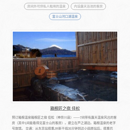
房间外可供私人租用的温泉
内设露天浴池的客房
富士山河口湖温泉
箱根匠之宿 佳松
预订箱根温泉箱根匠之宿 佳松（神奈川县）――7间带有露天温泉风吕的客
房（其中1间能看得见富士山的客房）。建立在芦之湖边。箱根温泉的老字
号旅馆。 交通：从东京站搭乘JR新干线35分钟到达小田原站后，搭乘巴