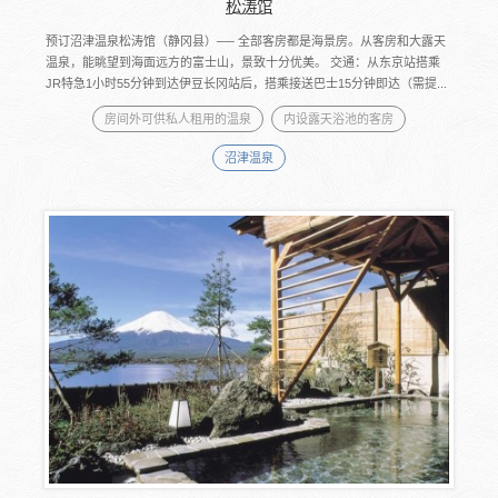
松涛馆
预订沼津温泉松涛馆（静冈县）── 全部客房都是海景房。从客房和大露天
温泉，能眺望到海面远方的富士山，景致十分优美。 交通：从东京站搭乘
JR特急1小时55分钟到达伊豆长冈站后，搭乘接送巴士15分钟即达（需提...
房间外可供私人租用的温泉
内设露天浴池的客房
沼津温泉