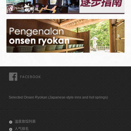
FACEBOOK
Selected Onsen Ryokan (Japanese-style inns and hot springs)
温泉旅馆列表
人气排名