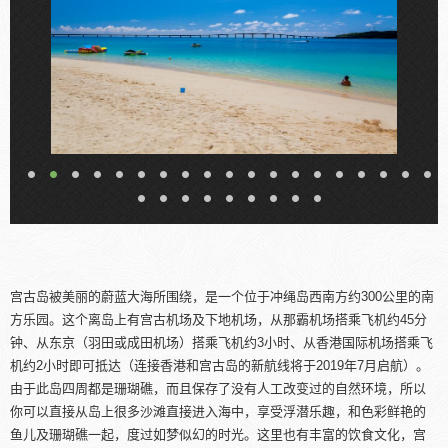
宫古岛被美丽的蔚蓝大海所围绕，是一个位于冲绳岛西南方约300公里的南
方乐园。这个离岛上有宫古机场及下地机场，从那霸机场搭乘飞机约45分
钟、从东京（羽田或成田机场）搭乘飞机约3小时、从香港国际机场搭乘飞
机约2小时即可抵达（连接香港和宫古岛的新航线将于2019年7月启航）。
由于此岛四周都是珊瑚礁，而且保存了没有人工改变过的自然环境，所以
你可以直接从岛上很多沙滩直接进入海中，享受浮潜乐趣，和色彩鲜艳的
鱼儿及珊瑚礁一起，度过如梦似幻的时光。这里也有丰富的饮食文化，宫