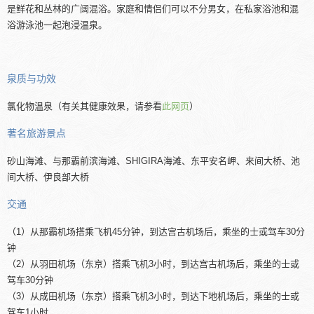
是鲜花和丛林的广阔混浴。家庭和情侣们可以不分男女，在私家浴池和混
浴游泳池一起泡浸温泉。
泉质与功效
氯化物温泉（有关其健康效果，请参看
此网页
）
著名旅游景点
砂山海滩、与那霸前滨海滩、SHIGIRA海滩、东平安名岬、来间大桥、池
间大桥、伊良部大桥
交通
（1）从那霸机场搭乘飞机45分钟，到达宫古机场后，乘坐的士或驾车30分
钟
（2）从羽田机场（东京）搭乘飞机3小时，到达宫古机场后，乘坐的士或
驾车30分钟
（3）从成田机场（东京）搭乘飞机3小时，到达下地机场后，乘坐的士或
驾车1小时