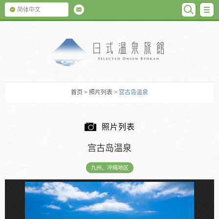
SEARC
M
简体中文
日式温泉旅馆
首页
>
照片列表
> 宫古岛温泉
照片列表
宫古岛温泉
九州、冲绳地区