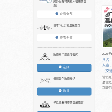
房外设有可供私人租用的温
泉）
查看全部
日本"No.1"的温泉旅馆
查看全部
2026年
选择热门温泉度假区
从名
东京
选择
（交
请使用
根据景色选择旅馆
最佳交
京或中
选择
邻近主要城市的温泉旅馆