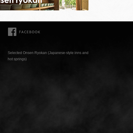
FACEBOOK
Selected Onsen Ryokan (Japanese-style inns and
hot springs)