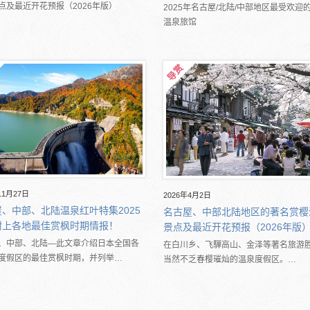
点及最近开花预报（2026年版）
2025年名古屋/北陆/中部地区最受欢迎的
温泉旅馆
11月27日
2026年4月2日
、中部、北陆温泉红叶特集2025
名古屋、中部北陆地区的著名赏樱
附上各地最佳赏枫时期情报！
景点及最近开花预报（2026年版
、中部、北陆―此文章介绍日本全国各
在白川乡、飞驒高山、金泽等著名旅游
度假区的最佳赏枫时期，并列举…
当然不乏春樱璀灿的温泉度假区。…