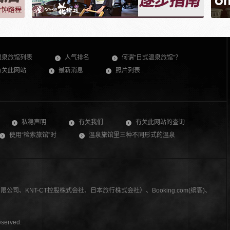
温泉旅馆列表
人气排名
何谓"日式温泉旅馆"？
有关此网站
最新消息
照片列表
私稳声明
有关我们
有关此网站的查询
使用“检索旅馆”时
温泉旅馆里三种不同形式的温泉
司、KNT-CT控股株式会社、日本旅行株式会社）、Booking.com(缤客)、
served.