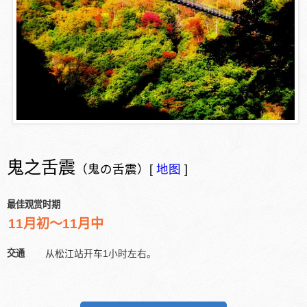
鬼之舌震
（鬼の舌震）[
地图
]
最佳观赏时期
11月初～11月中
交通
从松江站开车1小时左右。