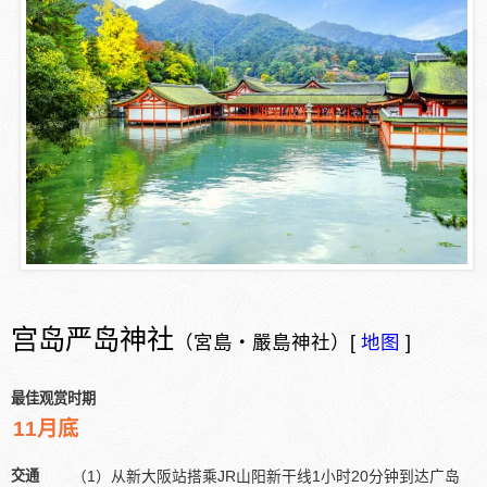
宫岛严岛神社
（宮島・嚴島神社）[
地图
]
最佳观赏时期
11月底
交通
（1）从新大阪站搭乘JR山阳新干线1小时20分钟到达广岛