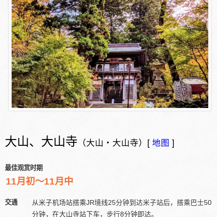
大山、大山寺
（大山・大山寺）[
地图
]
最佳观赏时期
11月初～11月中
交通
从米子机场站搭乘JR境线25分钟到达米子站后，搭乘巴士50
分钟，在大山寺站下车，步行8分钟即达。