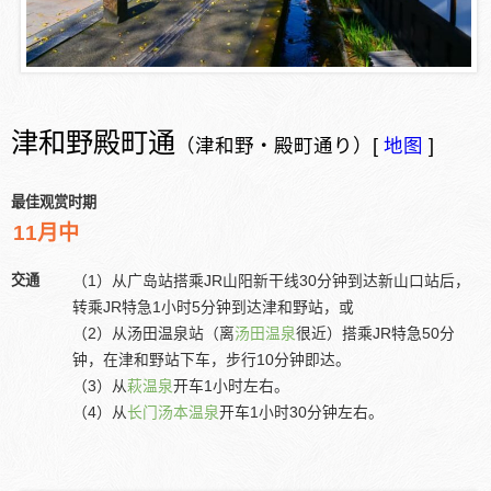
津和野殿町通
（津和野・殿町通り）[
地图
]
最佳观赏时期
11月中
交通
（1）从广岛站搭乘JR山阳新干线30分钟到达新山口站后，
转乘JR特急1小时5分钟到达津和野站，或
（2）从汤田温泉站（离
汤田温泉
很近）搭乘JR特急50分
钟，在津和野站下车，步行10分钟即达。
（3）从
萩温泉
开车1小时左右。
（4）从
长门汤本温泉
开车1小时30分钟左右。