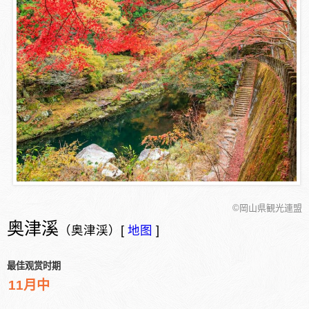
©岡山県観光連盟
奥津溪
（奥津渓）[
地图
]
最佳观赏时期
11月中