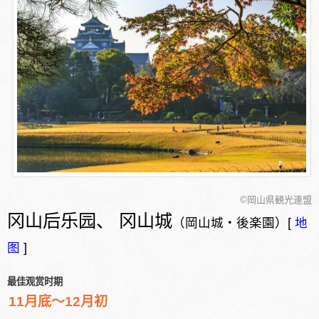
©岡山県観光連盟
冈山后乐园、 冈山城
（岡山城・後楽園）[
地
图
]
最佳观赏时期
11月底～12月初