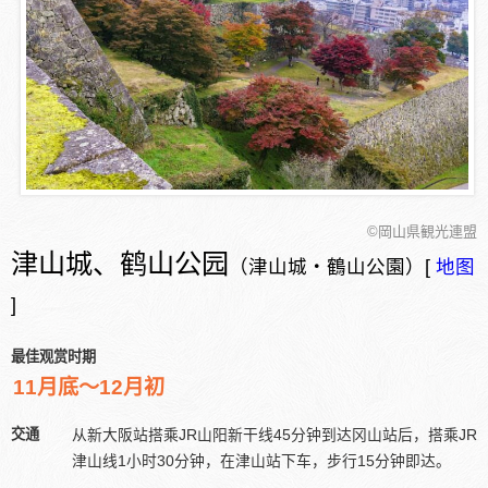
©岡山県観光連盟
津山城、鹤山公园
（津山城・鶴山公園）[
地图
]
最佳观赏时期
11月底～12月初
交通
从新大阪站搭乘JR山阳新干线45分钟到达冈山站后，搭乘JR
津山线1小时30分钟，在津山站下车，步行15分钟即达。