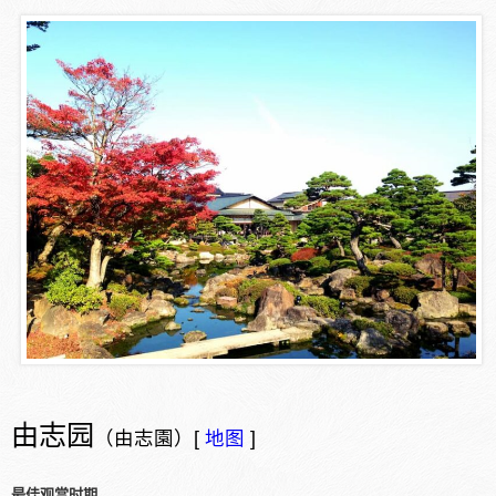
由志园
（由志園）[
地图
]
最佳观赏时期