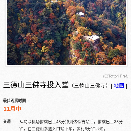
(C)Tottori Pref.
三德山三佛寺投入堂
（三徳山三佛寺）[
地图
]
最佳观赏时期
11月中
交通
从鸟取机场搭乘巴士45分钟到达仓吉站后，搭乘巴士35分
钟，在三徳山参道入口站下车，步行5分钟即达。