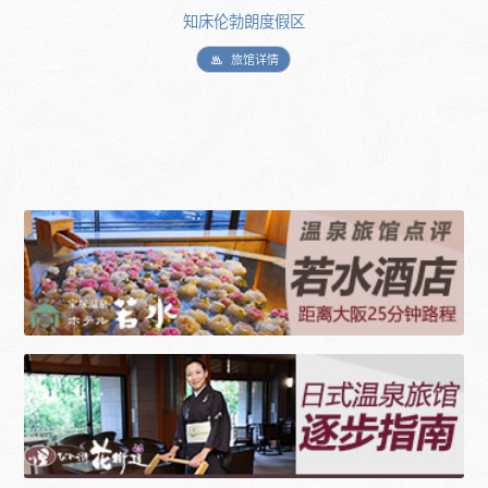
知床伦勃朗度假区
旅馆详情