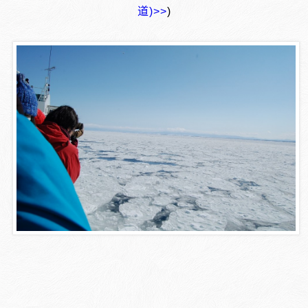
道)>>
)