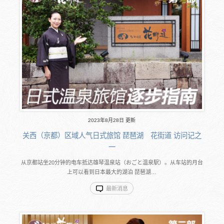
2023年8月28日 更新
关西（京都）区域人气日式旅馆 琵琶湖 花街道 访问记之
一
从京都站坐20分钟的电车抵达雄琴温泉站（おごと温泉駅）。从车站的月台
上可以看到日本最大的湖泊 琵琶湖…
最新消息