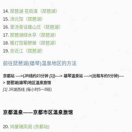
14.
琵琶湖 花街道（琵琶湖）
15.
汤元馆（琵琶湖）
16.
里汤昔话雄山庄（琵琶湖）
17.
琵琶湖绿水亭（琵琶湖）
18.
暖灯馆菊野屋（琵琶湖）
19.
京近江（琵琶湖）
前往琵琶湖(雄琴)温泉地区的方法
京都站 —->(JR线约23分钟
[1]
)—-> 雄琴温泉站 —->(出租车约5分钟)—-
> 琵琶湖(雄琴)地区温泉旅馆
[1]
JR湖西线 (每小时5～8班)
京都温泉――京都市区温泉旅馆
20.
鸠屋瑞凤阁 (京都站)