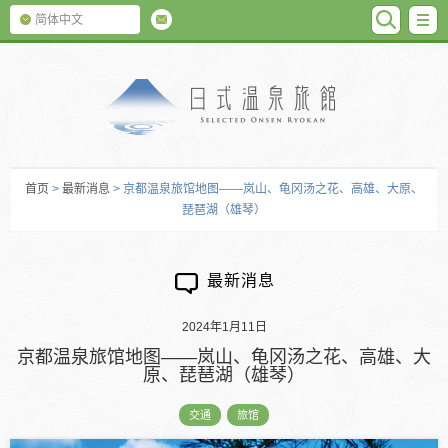
SEARC
M
简体中文
日式温泉旅馆
首页
>
最新消息
> 京都温泉旅馆地图――岚山、龟冈汤之花、高雄、大原、
琵琶湖（雄琴）
最新消息
2024年1月11日
京都温泉旅馆地图――岚山、龟冈汤之花、高雄、大
原、琵琶湖（雄琴）
交通
旅馆