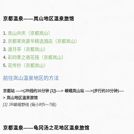
京都温泉――岚山地区温泉旅馆
1.
岚山弁庆（京都岚山）
2.
京都翠岚豪华精选酒店（京都岚山）
3.
渡月亭（京都岚山）
4.
彩四季之宿花筏（京都岚山）
5.
花传抄（京都岚山）
前往岚山温泉地区的方法
京都站 —->(JR线约16分钟
[1]
)—-> 嵯峨岚山站 —->(步行约10分钟)—-
> 岚山地区温泉旅馆
[1]
JR嵯峨野线 (每小时5～7班)
京都温泉――龟冈汤之花地区温泉旅馆