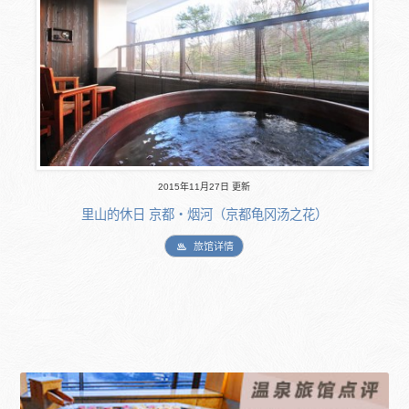
2015年11月27日 更新
里山的休日 京都・烟河（京都龟冈汤之花）
旅馆详情