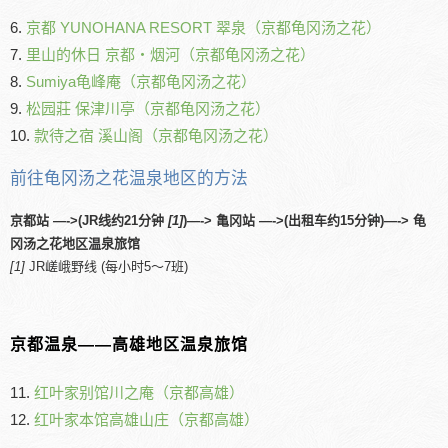
6.
京都 YUNOHANA RESORT 翠泉（京都龟冈汤之花）
7.
里山的休日 京都・烟河（京都龟冈汤之花）
8.
Sumiya龟峰庵（京都龟冈汤之花）
9.
松园莊 保津川亭（京都龟冈汤之花）
10.
款待之宿 溪山阁（京都龟冈汤之花）
前往龟冈汤之花温泉地区的方法
京都站 —->(JR线约21分钟
[1]
)—-> 亀冈站 —->(出租车约15分钟)—-> 龟
冈汤之花地区温泉旅馆
[1]
JR嵯峨野线 (每小时5～7班)
京都温泉――高雄地区温泉旅馆
11.
红叶家别馆川之庵（京都高雄）
12.
红叶家本馆高雄山庄（京都高雄）