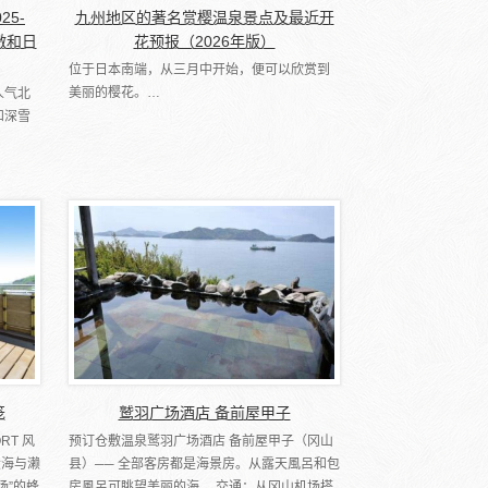
25-
九州地区的著名赏樱温泉景点及最近开
激和日
花预报（2026年版）
位于日本南端，从三月中开始，便可以欣赏到
美丽的樱花。…
人气北
和深雪
笼
鹫羽广场酒店 备前屋甲子
RT 风
预订仓敷温泉鹫羽广场酒店 备前屋甲子（冈山
大海与濑
县）── 全部客房都是海景房。从露天風呂和包
场”的蜂
房風呂可眺望美丽的海。 交通：从冈山机场搭