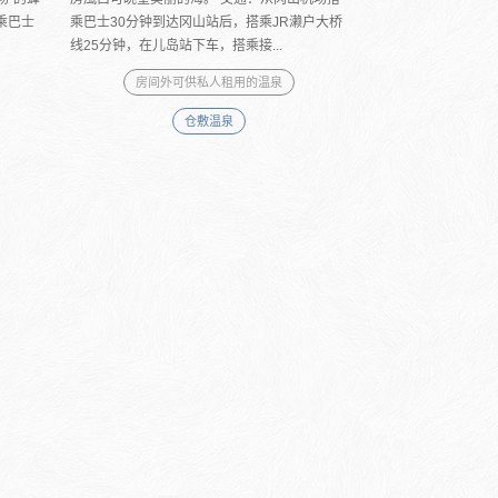
乘巴士
乘巴士30分钟到达冈山站后，搭乘JR濑户大桥
线25分钟，在儿岛站下车，搭乘接...
房间外可供私人租用的温泉
仓敷温泉