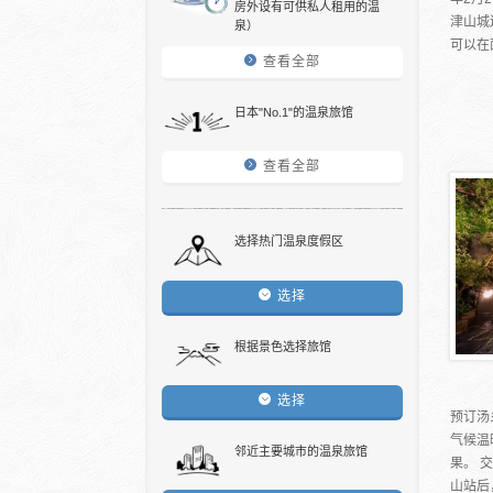
房外设有可供私人租用的温
津山城
泉）
可以在
查看全部
日本"No.1"的温泉旅馆
查看全部
选择热门温泉度假区
选择
根据景色选择旅馆
选择
预订汤
气候温
邻近主要城市的温泉旅馆
果。 
山站后