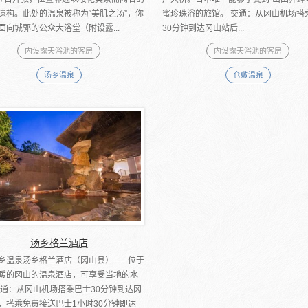
遗构。此处的温泉被称为“美肌之汤”，你
蜜珍珠浴的旅馆。 交通：从冈山机场搭
面向城郭的公众大浴堂（附设露...
30分钟到达冈山站后...
内设露天浴池的客房
内设露天浴池的客房
汤乡温泉
仓敷温泉
汤乡格兰酒店
乡温泉汤乡格兰酒店（冈山县）── 位于
暖的冈山的温泉酒店，可享受当地的水
交通：从冈山机场搭乘巴士30分钟到达冈
，搭乘免费接送巴士1小时30分钟即达