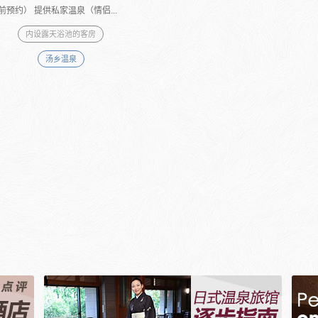
前预约） 提供私家温泉（情侣...
内设露天浴池的客房
汤乡温泉