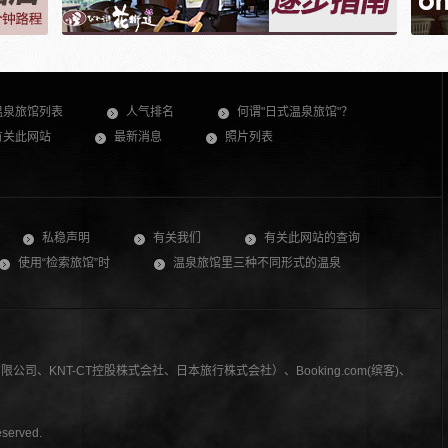
温泉旅馆列表
人气排名
何谓"日式温泉旅馆"？
有关此网站
最新消息
照片列表
私稳声明
有关我们
有关此网站的查询
使用“检索旅馆”时
温泉旅馆里三种不同形式的温泉
司、KNT-CT控股株式会社、日本旅行株式会社）、Booking.com(缤客)、
served.