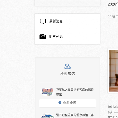
202
202
最新消息
照片列表
检索旅馆
设有私人露天浴池客房的温泉
旅馆
查看全部
预订汤
县）─
设有包租温泉的温泉旅馆（客
年2月