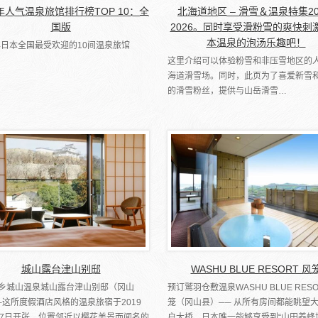
6年人气温泉旅馆排行榜TOP 10：全
北海道地区 – 滑雪＆温泉特集20
国版
2026。同时享受滑粉雪的爽快刺
本温泉的泡汤乐趣吧！
5年日本全国最受欢迎的10间温泉旅馆
这里介绍可以体验粉雪和非压雪地区的
海道滑雪场。同时，此页为了喜爱新雪
的滑雪粉丝，提供与山岳滑雪…
城山露台津山别邸
WASHU BLUE RESORT 风
乡城山温泉城山露台津山别邸（冈山
预订鹫羽仓敷温泉WASHU BLUE RESO
─这所度假酒店风格的温泉旅宿于2019
笼（冈山县）── 从所有房间都能眺望
27日开张，位置邻近以樱花美景而闻名的
户大桥。日本唯一能够享受到“山田养蜂