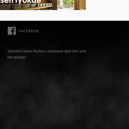
FACEBOOK
Selected Onsen Ryokan (Japanese-style inns and
hot springs)