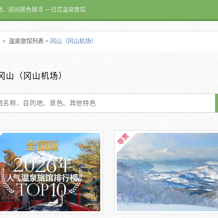
池、房间景色搜寻 －日式温泉旅馆
>
温泉旅馆列表
> 冈山（冈山机场）
冈山（冈山机场）