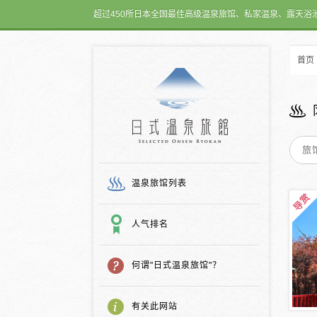
超过450所日本全国最佳高级温泉旅馆、私家温泉、露天浴
首页
日式温泉旅馆
温泉旅馆列表
人气排名
何谓"日式温泉旅馆"？
有关此网站