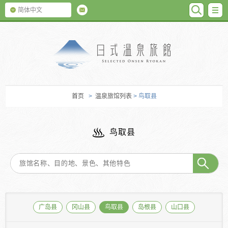
SEARC
M
简体中文
日式温泉旅馆
首页
>
温泉旅馆列表
> 鸟取县
鸟取县
广岛县
冈山县
鸟取县
岛根县
山口县