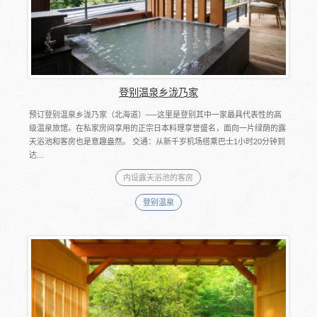
登别温泉乡泷乃家
预订登别温泉乡泷乃家（北海道）──这里是登别其中一家最具代表性的高
级温泉旅馆。在私家房间享用的正宗日本料理享誉盛名，面向一片绿荫的露
天浴池和客房也是意趣盎然。 交通：从新千岁机场搭乘巴士1小时20分钟到
达...
内设露天浴池的客房
登别温泉