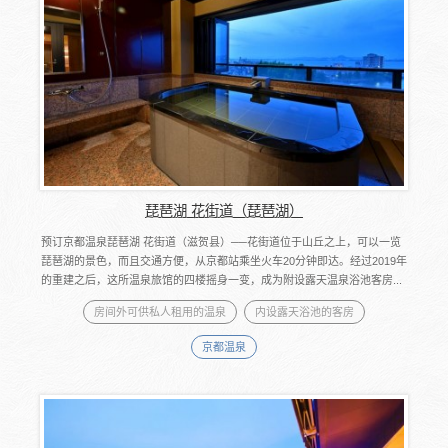
琵琶湖 花街道（琵琶湖）
预订京都温泉琵琶湖 花街道（滋贺县）──花街道位于山丘之上，可以一览
琵琶湖的景色，而且交通方便，从京都站乘坐火车20分钟即达。经过2019年
的重建之后，这所温泉旅馆的四楼摇身一变，成为附设露天温泉浴池客房...
房间外可供私人租用的温泉
内设露天浴池的客房
京都温泉