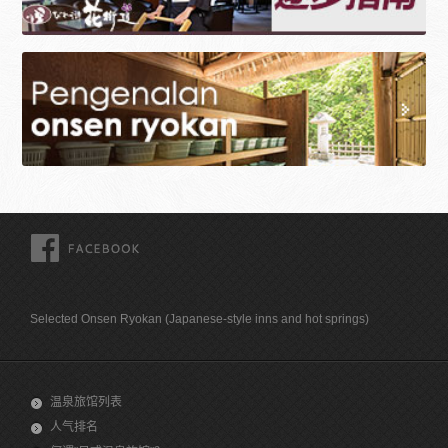
FACEBOOK
Selected Onsen Ryokan (Japanese-style inns and hot springs)
温泉旅馆列表
人气排名