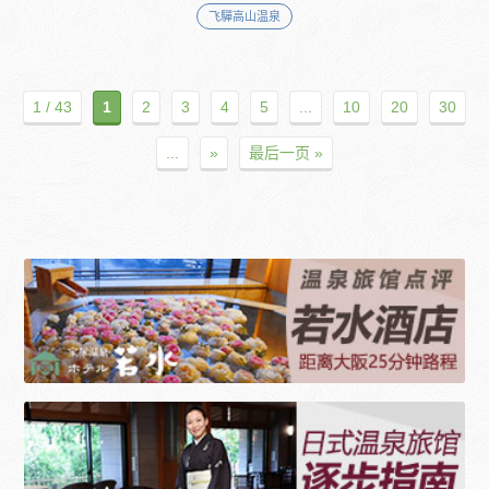
飞驒高山温泉
1 / 43
1
2
3
4
5
...
10
20
30
...
»
最后一页 »