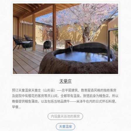
天童庄
预订天童温泉天童庄（山形县）──总平屋建筑、数寄屋造风格的独栋客房
及庭院中有樱花的客房等共11间，全都带有温泉。旅馆前身为鳗鱼店，所以
晚餐提供鳗鱼蒲烧，以及包括当地品牌牛——米泽牛在内的日式怀石料理，
早餐...
内设露天浴池的客房
天童温泉