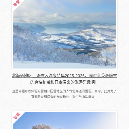
北海道地区 – 滑雪＆温泉特集2025-2026。同时享受滑粉雪
的爽快刺激和日本温泉的泡汤乐趣吧！
这里介绍可以体验粉雪和非压雪地区的人气北海道滑雪场。同时，此页为了
喜爱新雪和深雪的滑雪粉丝，提供与山岳滑雪…