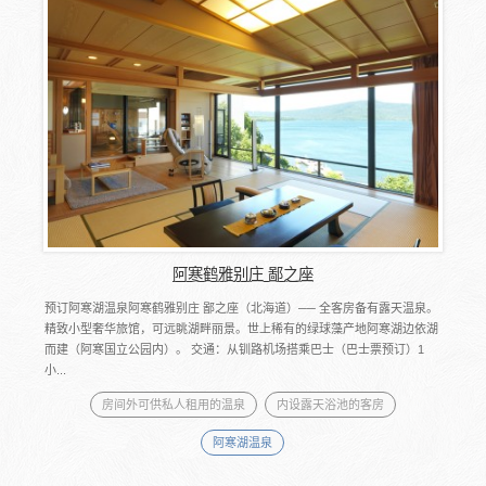
阿寒鹤雅别庄 鄙之座
预订阿寒湖温泉阿寒鹤雅别庄 鄙之座（北海道）── 全客房备有露天温泉。
精致小型奢华旅馆，可远眺湖畔丽景。世上稀有的绿球藻产地阿寒湖边依湖
而建（阿寒国立公园内）。 交通：从钏路机场搭乘巴士（巴士票预订）1
小...
房间外可供私人租用的温泉
内设露天浴池的客房
阿寒湖温泉