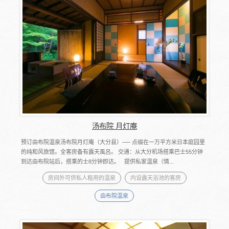
汤布院 月灯庵
预订由布院温泉汤布院月灯庵（大分县）── 点缀在一万平方米日本庭园里
的纯和风旅馆。全客房备有露天風呂。 交通：从大分机场搭乘巴士55分钟
到达由布院站后，搭乘的士8分钟即达。 提供私家温泉（情...
房间外可供私人租用的温泉
内设露天浴池的客房
由布院温泉