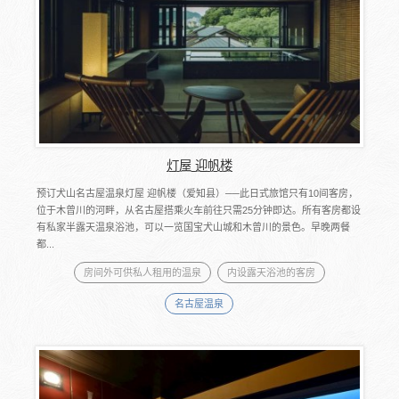
灯屋 迎帆楼
预订犬山名古屋温泉灯屋 迎帆楼（爱知县）──此日式旅馆只有10间客房，
位于木曾川的河畔，从名古屋搭乘火车前往只需25分钟即达。所有客房都设
有私家半露天温泉浴池，可以一览国宝犬山城和木曾川的景色。早晚两餐
都...
房间外可供私人租用的温泉
内设露天浴池的客房
名古屋温泉