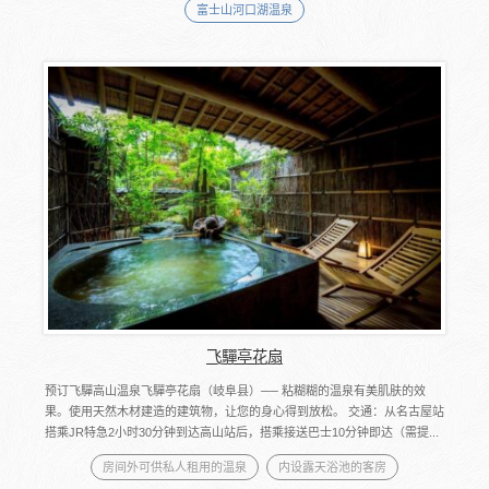
富士山河口湖温泉
飞驒亭花扇
预订飞驒高山温泉飞驒亭花扇（岐阜县）── 粘糊糊的温泉有美肌肤的效
果。使用天然木材建造的建筑物，让您的身心得到放松。 交通：从名古屋站
搭乘JR特急2小时30分钟到达高山站后，搭乘接送巴士10分钟即达（需提...
房间外可供私人租用的温泉
内设露天浴池的客房