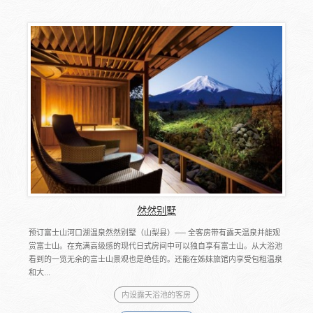
然然别墅
预订富士山河口湖温泉然然别墅（山梨县）── 全客房带有露天温泉并能观
赏富士山。在充满高级感的现代日式房间中可以独自享有富士山。从大浴池
看到的一览无余的富士山景观也是绝佳的。还能在姊妹旅馆内享受包租温泉
和大...
内设露天浴池的客房