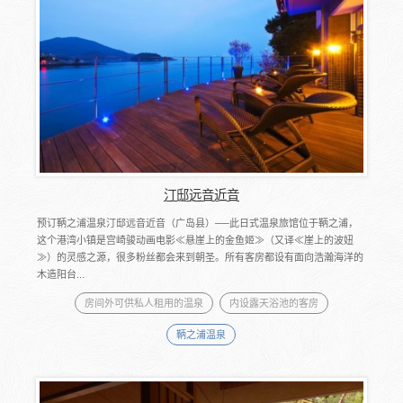
汀邸远音近音
预订鞆之浦温泉汀邸远音近音（广岛县）──此日式温泉旅馆位于鞆之浦，
这个港湾小镇是宫崎骏动画电影≪悬崖上的金鱼姬≫（又译≪崖上的波妞
≫）的灵感之源，很多粉丝都会来到朝圣。所有客房都设有面向浩瀚海洋的
木造阳台...
房间外可供私人租用的温泉
内设露天浴池的客房
鞆之浦温泉