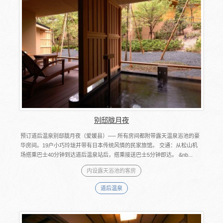
别邸胧月夜
预订道后温泉别邸胧月夜（爱媛县）── 所有房间都附带露天温泉浴池的豪
华房间。19户小巧玲珑并带有日本传统风情的民家旅馆。 交通：从松山机
场搭乘巴士40分钟到达道后温泉站后，搭乘接送巴士5分钟即达。 &nb...
内设露天浴池的客房
道后温泉