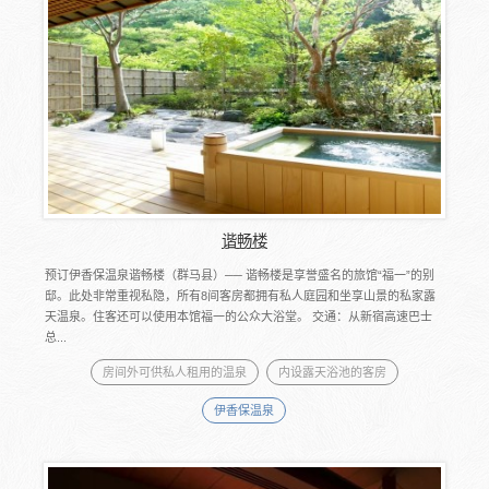
谐畅楼
预订伊香保温泉谐畅楼（群马县）── 谐畅楼是享誉盛名的旅馆“福一”的别
邸。此处非常重视私隐，所有8间客房都拥有私人庭园和坐享山景的私家露
天温泉。住客还可以使用本馆福一的公众大浴堂。 交通：从新宿高速巴士
总...
房间外可供私人租用的温泉
内设露天浴池的客房
伊香保温泉