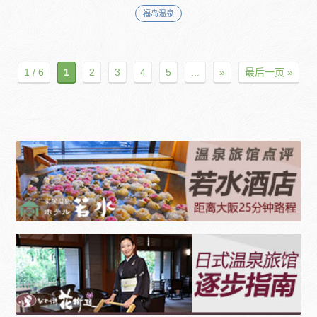
福岛温泉
1 / 6
1
2
3
4
5
...
»
最后一页 »