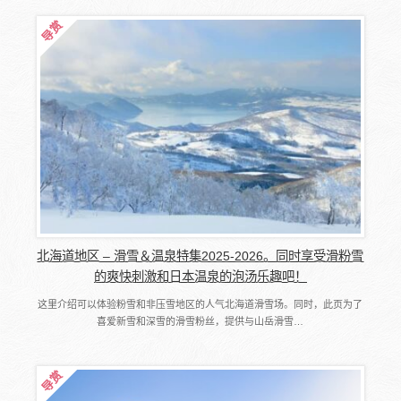
北海道地区 – 滑雪＆温泉特集2025-2026。同时享受滑粉雪
的爽快刺激和日本温泉的泡汤乐趣吧！
这里介绍可以体验粉雪和非压雪地区的人气北海道滑雪场。同时，此页为了
喜爱新雪和深雪的滑雪粉丝，提供与山岳滑雪…