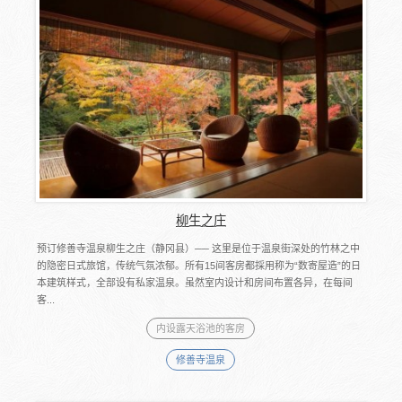
柳生之庄
预订修善寺温泉柳生之庄（静冈县）── 这里是位于温泉街深处的竹林之中
的隐密日式旅馆，传统气氛浓郁。所有15间客房都採用称为“数寄屋造”的日
本建筑样式，全部设有私家温泉。虽然室内设计和房间布置各异，在每间
客...
内设露天浴池的客房
修善寺温泉