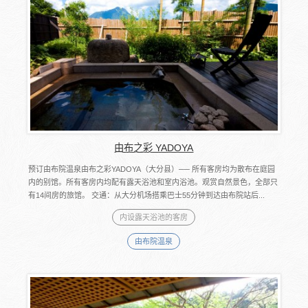
由布之彩 YADOYA
预订由布院温泉由布之彩YADOYA（大分县）── 所有客房均为散布在庭园
内的别馆。所有客房内均配有露天浴池和室内浴池。观赏自然景色，全部只
有14间房的旅馆。 交通：从大分机场搭乘巴士55分钟到达由布院站后...
内设露天浴池的客房
由布院温泉