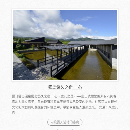
雾岛悠久之宿 一心
预订雾岛温泉雾岛悠久之宿 一心（鹿儿岛县）──此日式旅馆的所有八间客
房均为独立房子，各自设有私家露天温泉风吕及室内浴池。住客可以在现代
文化和大自然和谐融合的环境之中，尽情享受私人温泉之乐。 交通：从鹿儿
岛...
内设露天浴池的客房