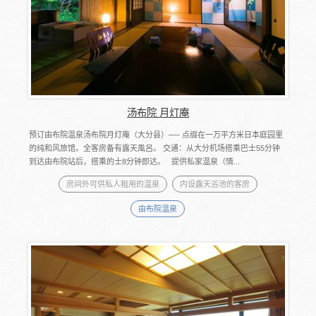
汤布院 月灯庵
预订由布院温泉汤布院月灯庵（大分县）── 点缀在一万平方米日本庭园里
的纯和风旅馆。全客房备有露天風呂。 交通：从大分机场搭乘巴士55分钟
到达由布院站后，搭乘的士8分钟即达。 提供私家温泉（情...
房间外可供私人租用的温泉
内设露天浴池的客房
由布院温泉