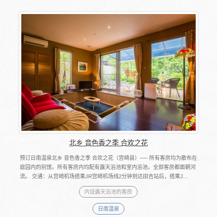
北乡 音色香之季 合欢之花
预订日南温泉北乡 音色香之季 合欢之花（宫崎县）── 所有客房均为散布在
庭园内的别馆。所有客房内均配有露天浴池和室内浴池。全部客房都面朝河
流。 交通：从宫崎机场搭乘JR宫崎机场线2分钟到达田吉站后，搭乘J...
内设露天浴池的客房
日南温泉