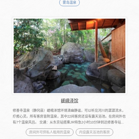
雾岛温泉
嵯峨泽馆
修善寺温泉（静冈县）嵯峨泽馆环境清幽静谧，可以听见河川的潺潺流水，
疗癒心灵。所有客房皆附温泉，其中22间客房还设有露天浴池。在房间外也
有7个温泉风吕。 交通：从东京站搭乘JR特急2小时10分钟到达修善寺站...
房间外可供私人租用的温泉
内设露天浴池的客房