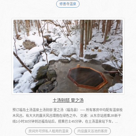
修善寺温泉
土汤别邸 里之汤
预订福岛土汤温泉土汤别邸 里之汤（福岛县）── 所有客房中均配有温泉桧
木风吕。有大大的露天风吕環抱在绿色之中。 交通：从东京站搭乘JR新干
线1小时30分钟到达福岛站后，搭乘巴士45分钟，在土汤温泉站下车，...
房间外可供私人租用的温泉
内设露天浴池的客房