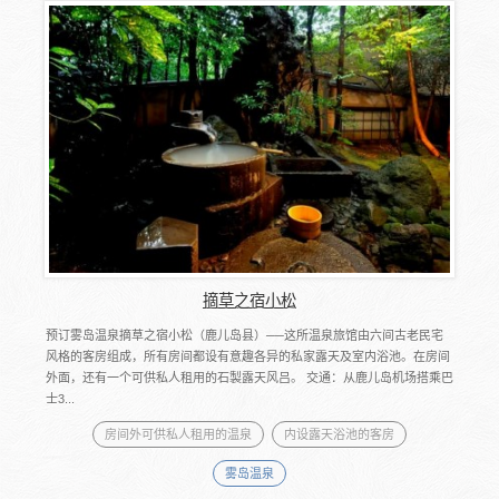
摘草之宿小松
预订雾岛温泉摘草之宿小松（鹿儿岛县）──这所温泉旅馆由六间古老民宅
风格的客房组成，所有房间都设有意趣各异的私家露天及室内浴池。在房间
外面，还有一个可供私人租用的石製露天风吕。 交通：从鹿儿岛机场搭乘巴
士3...
房间外可供私人租用的温泉
内设露天浴池的客房
雾岛温泉