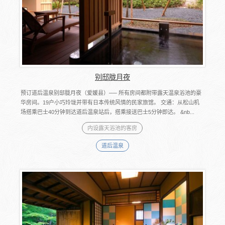
别邸胧月夜
预订道后温泉别邸胧月夜（爱媛县）── 所有房间都附带露天温泉浴池的豪
华房间。19户小巧玲珑并带有日本传统风情的民家旅馆。 交通：从松山机
场搭乘巴士40分钟到达道后温泉站后，搭乘接送巴士5分钟即达。 &nb...
内设露天浴池的客房
道后温泉