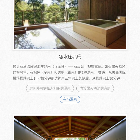
银水庄兆乐
预订有马温泉银水庄兆乐（兵库县）── 有高台，视野宽阔。带有露天風呂
的客房里，有棕色（金泉）和透明（銀泉）的2种温泉。 交通：从关西国际
机场搭乘巴士1小时5分钟到达神户三宫巴士总站后，从搭乘巴士30分钟，...
房间外可供私人租用的温泉
内设露天浴池的客房
有马温泉