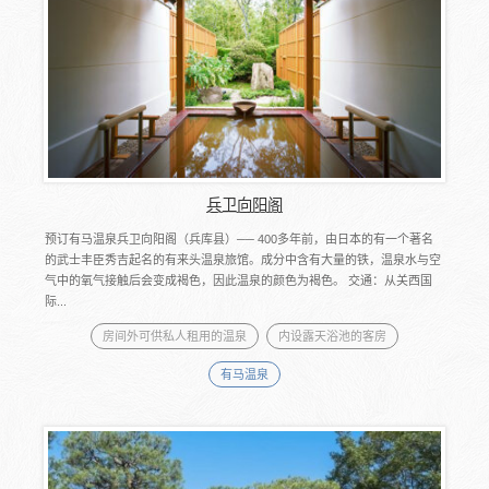
兵卫向阳阁
预订有马温泉兵卫向阳阁（兵库县）── 400多年前，由日本的有一个著名
的武士丰臣秀吉起名的有来头温泉旅馆。成分中含有大量的铁，温泉水与空
气中的氧气接触后会变成褐色，因此温泉的颜色为褐色。 交通：从关西国
际...
房间外可供私人租用的温泉
内设露天浴池的客房
有马温泉