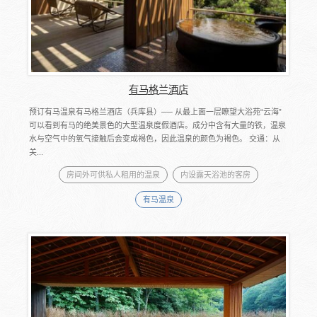
有马格兰酒店
预订有马温泉有马格兰酒店（兵库县）── 从最上面一层瞭望大浴苑“云海”
可以看到有马的绝美景色的大型温泉度假酒店。成分中含有大量的铁，温泉
水与空气中的氧气接触后会变成褐色，因此温泉的颜色为褐色。 交通：从
关...
房间外可供私人租用的温泉
内设露天浴池的客房
有马温泉