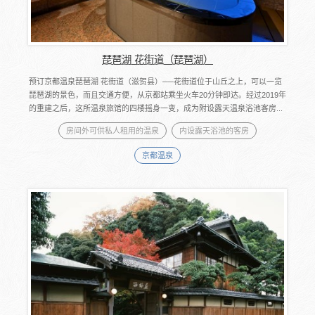
琵琶湖 花街道（琵琶湖）
预订京都温泉琵琶湖 花街道（滋贺县）──花街道位于山丘之上，可以一览
琵琶湖的景色，而且交通方便，从京都站乘坐火车20分钟即达。经过2019年
的重建之后，这所温泉旅馆的四楼摇身一变，成为附设露天温泉浴池客房...
房间外可供私人租用的温泉
内设露天浴池的客房
京都温泉