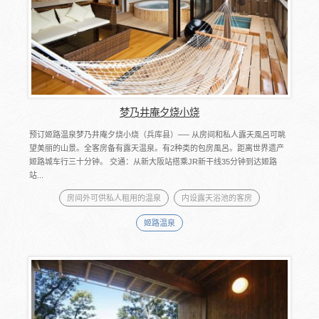
梦乃井庵夕烧小烧
预订姬路温泉梦乃井庵夕烧小烧（兵库县）── 从房间和私人露天風呂可眺
望美丽的山景。全客房备有露天温泉。有2种类的包房風呂。距离世界遗产
姬路城车行三十分钟。 交通：从新大阪站搭乘JR新干线35分钟到达姬路
站...
房间外可供私人租用的温泉
内设露天浴池的客房
姬路温泉