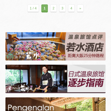
1 / 4
1
2
3
4
»