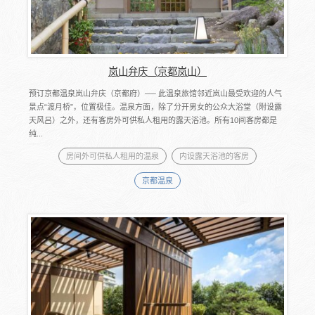
岚山弁庆（京都岚山）
预订京都温泉岚山弁庆（京都府）── 此温泉旅馆邻近岚山最受欢迎的人气
景点“渡月桥”，位置极佳。温泉方面，除了分开男女的公众大浴堂（附设露
天风吕）之外，还有客房外可供私人租用的露天浴池。所有10间客房都是
纯...
房间外可供私人租用的温泉
内设露天浴池的客房
京都温泉