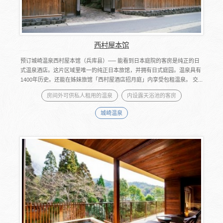
西村屋本馆
预订城崎温泉西村屋本馆（兵库县）── 能看到日本庭院的客房是纯正的日
式温泉酒店。这片区域里唯一的纯正日本旅馆，并拥有日式庭园。温泉具有
1400年历史。还能在姊妹旅馆「西村屋酒店招月庭」内享受包租温泉。 交...
房间外可供私人租用的温泉
内设露天浴池的客房
城崎温泉