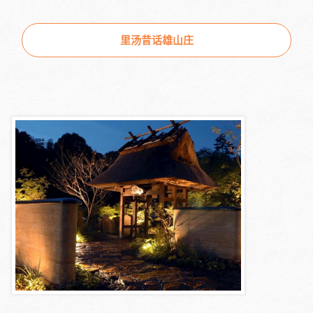
里汤昔话雄山庄