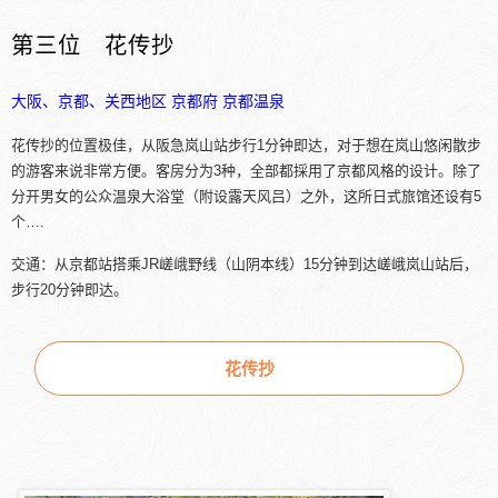
第三位 花传抄
大阪、京都、关西地区
京都府
京都温泉
花传抄的位置极佳，从阪急岚山站步行1分钟即达，对于想在岚山悠闲散步
的游客来说非常方便。客房分为3种，全部都採用了京都风格的设计。除了
分开男女的公众温泉大浴堂（附设露天风吕）之外，这所日式旅馆还设有5
个….
交通：从京都站搭乘JR嵯峨野线（山阴本线）15分钟到达嵯峨岚山站后，
步行20分钟即达。
花传抄