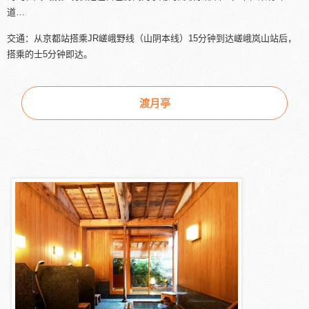
道…
交通：从京都站搭乘JR嵯峨野线（山阴本线）15分钟到达嵯峨岚山站后，
搭乘的士5分钟即达。
渡月亭