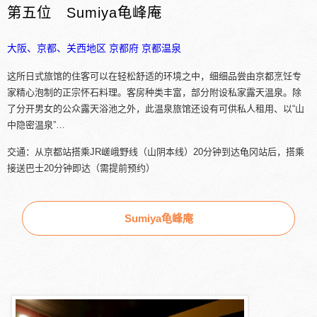
第五位 Sumiya龟峰庵
大阪、京都、关西地区
京都府
京都温泉
这所日式旅馆的住客可以在轻松舒适的环境之中，细细品尝由京都烹饪专
家精心泡制的正宗怀石料理。客房种类丰富，部分附设私家露天温泉。除
了分开男女的公众露天浴池之外，此温泉旅馆还设有可供私人租用、以“山
中隐密温泉”…
交通：从京都站搭乘JR嵯峨野线（山阴本线）20分钟到达龟冈站后，搭乘
接送巴士20分钟即达（需提前预约）
Sumiya龟峰庵