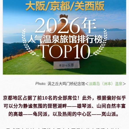
Photo:
涡之丘大鸣门桥纪念馆＜
淡路岛（洲本）温泉
＞
京都地区占据了前10名的全部席位！此外，根据偏好似乎
可以分为静谧氛围的琵琶湖畔——雄琴派、山间自然丰富
的高雄——龟冈派，以及热闹的中心区——岚山派。