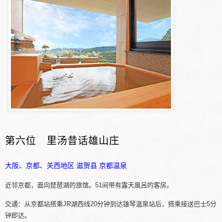
第六位 里汤昔话雄山庄
大阪、京都、关西地区
滋贺县
京都温泉
近邻京都，面向琵琶湖的旅馆。51间带有露天風呂的客房。
交通：从京都站搭乘JR湖西线20分钟到达雄琴温泉站后，搭乘接送巴士5分
钟即达。