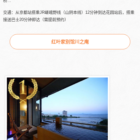
桥…
交通：从京都站搭乘JR嵯峨野线（山阴本线）12分钟到达花园站后，搭乘
接送巴士20分钟即达（需提前预约）
红叶家别馆川之庵