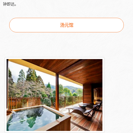
钟即达。
汤元馆