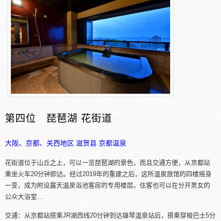
第四位 琵琶湖 花街道
大阪、京都、关西地区
滋贺县
京都温泉
花街道位于山丘之上，可以一览琵琶湖的景色，而且交通方便，从京都站
乘坐火车20分钟即达。经过2019年的重建之后，这所温泉旅馆的四楼摇身
一变，成为附设露天温泉浴池客房的专用楼层。住客也可以在分开男女的
公众大浴堂…
交通：从京都站搭乘JR湖西线20分钟到达雄琴温泉站后，搭乘穿梭巴士5分