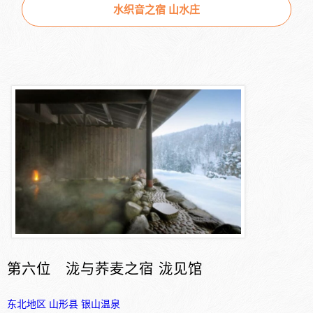
水织音之宿 山水庄
第六位 泷与荞麦之宿 泷见馆
东北地区
山形县
银山温泉