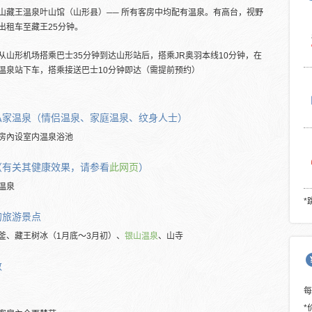
山藏王温泉叶山馆（山形县）── 所有客房中均配有温泉。有高台，视野
出租车至藏王25分钟。
从山形机场搭乘巴士35分钟到达山形站后，搭乘JR奥羽本线10分钟，在
温泉站下车，搭乘接送巴士10分钟即达（需提前预约）
私家温泉（情侣温泉、家庭温泉、纹身人士）
房內设室内温泉浴池
（有关其健康效果，请参看
此网页
）
温泉
*
的旅游景点
釜、藏王树冰（1月底～3月初）、
银山温泉
、山寺
数
*