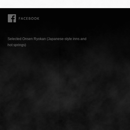
FACEBOOK
Selected Onsen Ryokan (Japanese-style inns and
hot springs)