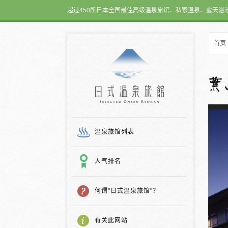
超过450所日本全国最佳高级温泉旅馆、私家温泉、露天浴
首页
日式温泉旅馆
温泉旅馆列表
人气排名
何谓"日式温泉旅馆"？
有关此网站