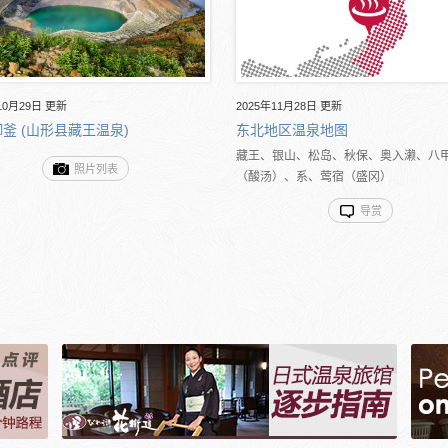
10月29日 更新
2025年11月28日 更新
釜 (山形县藏王温泉)
东北地区温泉地图
藏王、银山、松岛、秋保、奥入濑、八
照片列表
（酸汤）、系、莺宿（盛冈）
导赏