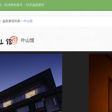
池、房间景色搜寻 －日式温泉旅馆
>
温泉旅馆列表
> 叶山馆
叶山馆