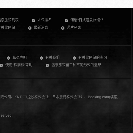
温泉旅馆列表
人气排名
何谓"日式温泉旅馆"？
有关此网站
最新消息
照片列表
私稳声明
有关我们
有关此网站的查询
使用“检索旅馆”时
温泉旅馆里三种不同形式的温泉
司、KNT-CT控股株式会社、日本旅行株式会社）、Booking.com(缤客)、
served.