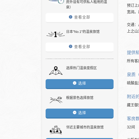
房外设有可供私人租用的温
预订上
泉）
宽阔。
查看全部
交通：
上之山
日本"No.1"的温泉旅馆
查看全部
提供
所有客
选择热门温泉度假区
泉质
硫酸盐
选择
附近
根据景色选择旅馆
藏王御
选择
客房
32间
邻近主要城市的温泉旅馆