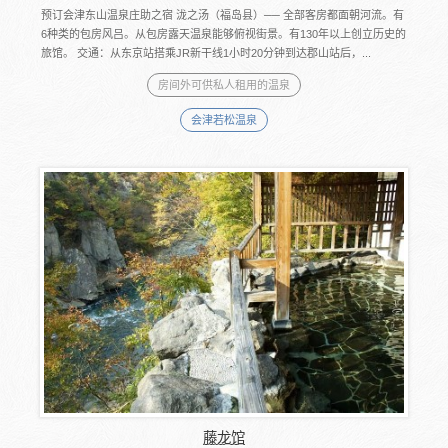
预订会津东山温泉庄助之宿 泷之汤（福岛县）── 全部客房都面朝河流。有
6种类的包房风吕。从包房露天温泉能够俯视街景。有130年以上创立历史的
旅馆。 交通：从东京站搭乘JR新干线1小时20分钟到达郡山站后，...
房间外可供私人租用的温泉
会津若松温泉
藤龙馆