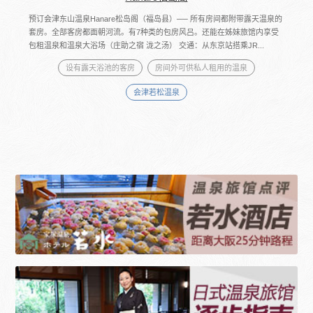
预订会津东山温泉Hanare松岛阁（福岛县）── 所有房间都附带露天温泉的
套房。全部客房都面朝河流。有7种类的包房风吕。还能在姊妹旅馆内享受
包租温泉和温泉大浴场（庄助之宿 泷之汤） 交通：从东京站搭乘JR...
设有露天浴池的客房
房间外可供私人租用的温泉
会津若松温泉