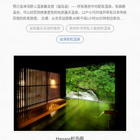
预订会津汤野上温泉藤龙馆（福岛县）── 所有客房中均配有温泉。有面朝
溪谷，可以欣赏到绝美景色的包房露天温泉。12户小巧玲珑并带有日本传统
风情的民家旅馆。 交通：从东京站搭乘JR新干线1小时20分钟到达新白...
设有露天浴池的客房
房间外可供私人租用的温泉
会津若松温泉
Hanare松岛阁