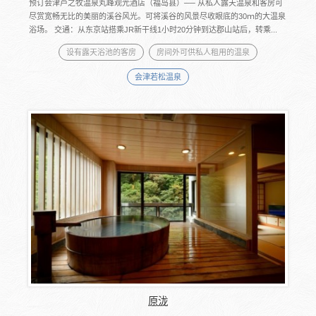
预订会津芦之牧温泉丸峰观光酒店（福岛县）── 从私人露天温泉和客房可
尽赏宽畅无比的美丽的溪谷风光。可将溪谷的风景尽收眼底的30ｍ的大温泉
浴场。 交通：从东京站搭乘JR新干线1小时20分钟到达郡山站后，转乘...
设有露天浴池的客房
房间外可供私人租用的温泉
会津若松温泉
原泷