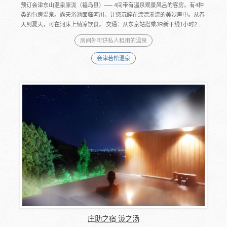
预订会津东山温泉原泷（福岛县）── 4间带有温泉观景风吕的客房。有4种
类的包房温泉。露天浴池面临河川，让您沉醉在淙淙溪流的美妙声中。从春
天到夏天，可在河床上纳凉饮食。 交通：从东京站搭乘JR新干线1小时2...
房间外可供私人租用的温泉
会津若松温泉
庄助之宿 泷之汤