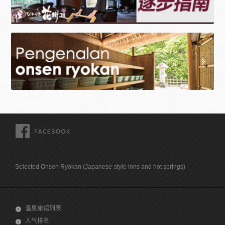
FACEBOOK
Selected Onsen Ryokan (Japanese-style inns and hot springs)
温泉旅馆列表
人气排名