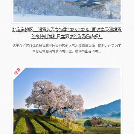
北海道地区 – 滑雪＆温泉特集2025-2026。同时享受滑粉雪
的爽快刺激和日本温泉的泡汤乐趣吧！
这里介绍可以体验粉雪和非压雪地区的人气北海道滑雪场。同时，此页为了
喜爱新雪和深雪的滑雪粉丝，提供与山岳滑雪…