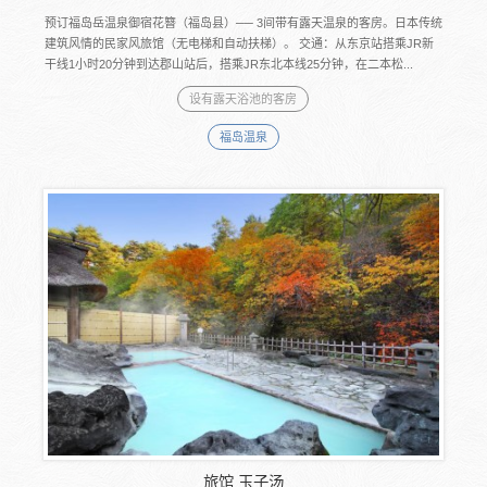
预订福岛岳温泉御宿花簪（福岛县）── 3间带有露天温泉的客房。日本传统
建筑风情的民家风旅馆（无电梯和自动扶梯）。 交通：从东京站搭乘JR新
干线1小时20分钟到达郡山站后，搭乘JR东北本线25分钟，在二本松...
设有露天浴池的客房
福岛温泉
旅馆 玉子汤