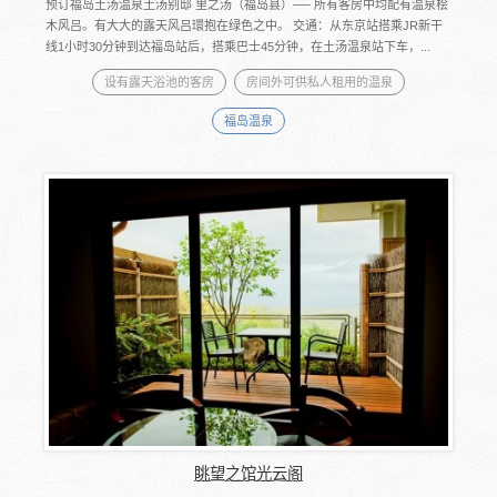
预订福岛土汤温泉土汤别邸 里之汤（福岛县）── 所有客房中均配有温泉桧
木风吕。有大大的露天风吕環抱在绿色之中。 交通：从东京站搭乘JR新干
线1小时30分钟到达福岛站后，搭乘巴士45分钟，在土汤温泉站下车，...
设有露天浴池的客房
房间外可供私人租用的温泉
福岛温泉
眺望之馆光云阁