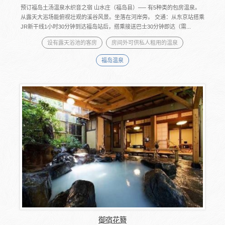
预订福岛土汤温泉水织音之宿 山水庄（福岛县）── 有5种类的包房温泉。
从露天大浴场能俯视壮观的溪谷风景。坐落在河岸旁。 交通：从东京站搭乘
JR新干线1小时30分钟到达福岛站后，搭乘接送巴士30分钟即达（需...
设有露天浴池的客房
房间外可供私人租用的温泉
福岛温泉
御宿花簪