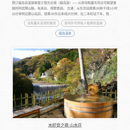
预订福岛岳温泉眺望之馆光云阁（福岛县）── 从房间和露天风吕可眺望美
丽的阿武隈山脉。有高台，视野宽阔。 交通：从东京站搭乘JR新干线1小时
20分钟到达郡山站后，搭乘JR东北本线25分钟，在二本松站下车，搭...
设有露天浴池的客房
房间外可供私人租用的温泉
福岛温泉
水织音之宿 山水庄