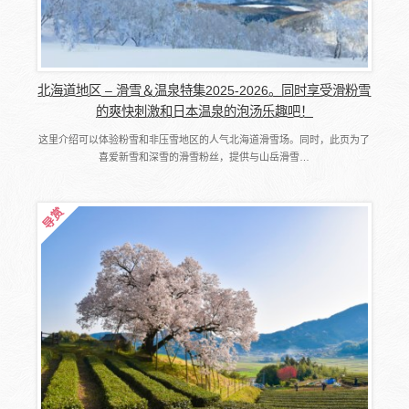
北海道地区 – 滑雪＆温泉特集2025-2026。同时享受滑粉雪
的爽快刺激和日本温泉的泡汤乐趣吧！
这里介绍可以体验粉雪和非压雪地区的人气北海道滑雪场。同时，此页为了
喜爱新雪和深雪的滑雪粉丝，提供与山岳滑雪…