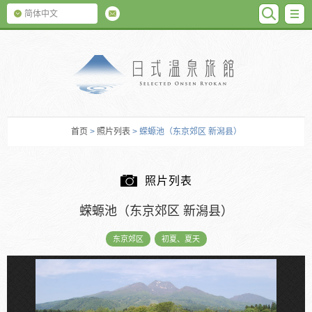
SEARC
M
简体中文
日式温泉旅馆
首页
>
照片列表
> 蝾螈池（东京郊区 新潟县）
照片列表
蝾螈池（东京郊区 新潟县）
东京郊区
初夏、夏天