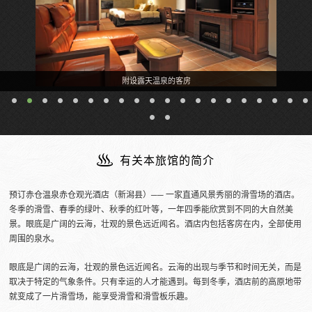
附设露天温泉的客房
有关本旅馆的简介
预订赤仓温泉赤仓观光酒店（新潟县）── 一家直通风景秀丽的滑雪场的酒店。
冬季的滑雪、春季的绿叶、秋季的红叶等，一年四季能欣赏到不同的大自然美
景。眼底是广阔的云海，壮观的景色远近闻名。酒店内包括客房在内，全部使用
周围的泉水。
眼底是广阔的云海，壮观的景色远近闻名。云海的出现与季节和时间无关，而是
取决于特定的气象条件。只有幸运的人才能遇到。每到冬季，酒店前的高原地带
就变成了一片滑雪场，能享受滑雪和滑雪板乐趣。