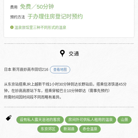
免费／50分钟
费用
于办理住房登记时预约
预约方法
温泉旅馆里三种不同形式的温泉
交通
日本 新泻县妙高市田切216
查看地图
从东京站搭乘JR上越新干线1小时30分钟到达长野站后，搭乘信浓铁道45分
钟，在妙高高原站下车，搭乘穿梭巴士10分钟即达（需事先预约）
所需时间因时间段不同而略有差异。
设有私人露天浴池的客房
房间外可供私人租用的温泉
山景
东京郊区
新潟县
赤仓温泉