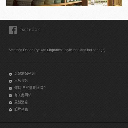
FACEBOOK
Selected Onsen Ryokan (Japanese-style inns and hot springs)
温泉旅馆列表
人气排名
何谓"日式温泉旅馆"？
有关此网站
最新消息
照片列表