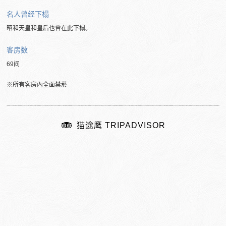
名人曾经下榻
昭和天皇和皇后也曾在此下榻。
客房数
69间
※所有客房內全面禁菸
猫途鹰 TRIPADVISOR