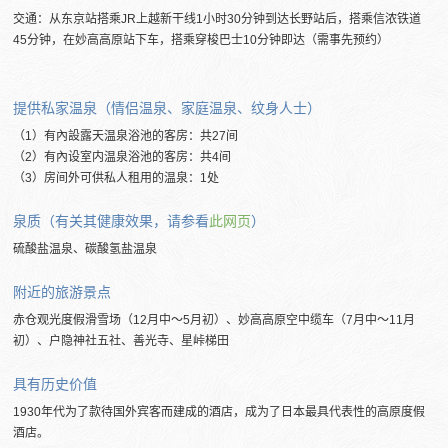
交通：从东京站搭乘JR上越新干线1小时30分钟到达长野站后，搭乘信浓铁道
45分钟，在妙高高原站下车，搭乘穿梭巴士10分钟即达（需事先预约）
提供私家温泉（情侣温泉、家庭温泉、纹身人士）
（1）有內設露天温泉浴池的客房：共27间
（2）有內设室内温泉浴池的客房：共4间
（3）房间外可供私人租用的温泉：1处
泉质（有关其健康效果，请参看
此网页
）
硫酸盐温泉、碳酸氢盐温泉
附近的旅游景点
赤仓观光度假滑雪场（12月中～5月初）、妙高高原空中缆车（7月中～11月
初）、户隐神社五社、善光寺、星峠梯田
具有历史价值
1930年代为了款待国外宾客而建成的酒店，成为了日本最具代表性的高原度假
酒店。