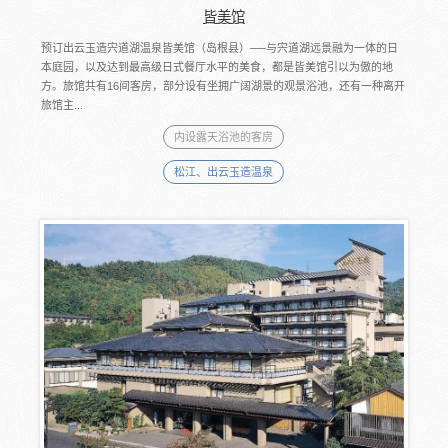
皆美馆
预订出云玉造宍道湖温泉皆美馆（岛根县）──与宍道湖远景融为一体的日
本庭园，以及达到最高级日式餐厅水平的美食，都是皆美馆引以为傲的地
方。旅馆共有16间客房，部分设有坐拥广阔湖景的观景浴池，还有一种离开
旅馆主...
内设露天浴池的客房
松江、出云玉造温泉