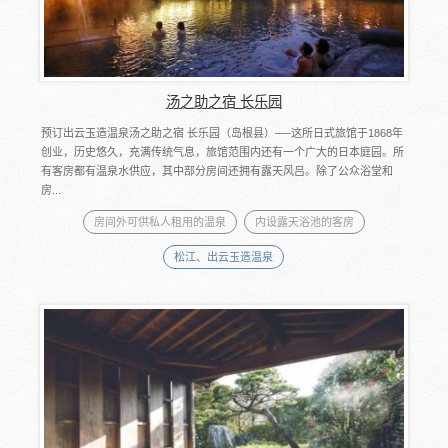
汤之助之宿 长乐园
预订出云玉造温泉汤之助之宿 长乐园（岛根县）──这所日式旅馆于1868年
创业，历史悠久，充满传统气息，旅馆范围内还有一个广大的日本庭园。所
有客房都有温泉水供应，其中部分房间还拥有露天风吕。除了公众浴堂和
房...
房间外可供私人租用的温泉
内设露天浴池的客房
松江、出云玉造温泉