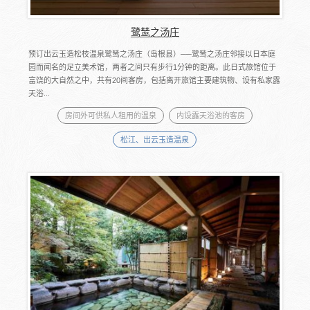
鹭鸶之汤庄
预订出云玉造松枝温泉鹭鸶之汤庄（岛根县）──鹭鸶之汤庄邻接以日本庭
园而闻名的足立美术馆，两者之间只有步行1分钟的距离。此日式旅馆位于
富饶的大自然之中，共有20间客房，包括离开旅馆主要建筑物、设有私家露
天浴...
房间外可供私人租用的温泉
内设露天浴池的客房
松江、出云玉造温泉