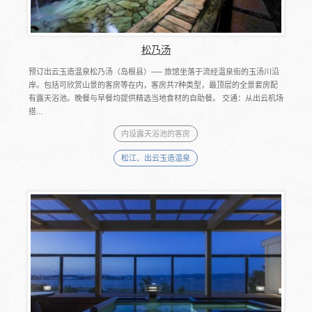
松乃汤
预订出云玉造温泉松乃汤（岛根县）── 旅馆坐落于流经温泉街的玉汤川沿
岸。包括可欣赏山景的客房等在内，客房共7种类型，最顶层的全景套房配
有露天浴池。晚餐与早餐均提供精选当地食材的自助餐。 交通：从出云机场
搭...
内设露天浴池的客房
松江、出云玉造温泉