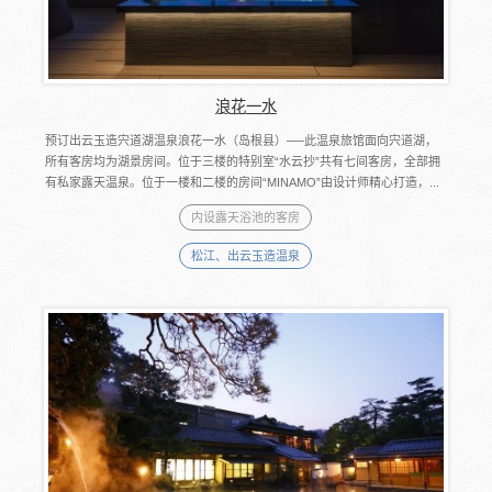
浪花一水
预订出云玉造宍道湖温泉浪花一水（岛根县）──此温泉旅馆面向宍道湖，
所有客房均为湖景房间。位于三楼的特别室“水云抄”共有七间客房，全部拥
有私家露天温泉。位于一楼和二楼的房间“MINAMO”由设计师精心打造，...
内设露天浴池的客房
松江、出云玉造温泉