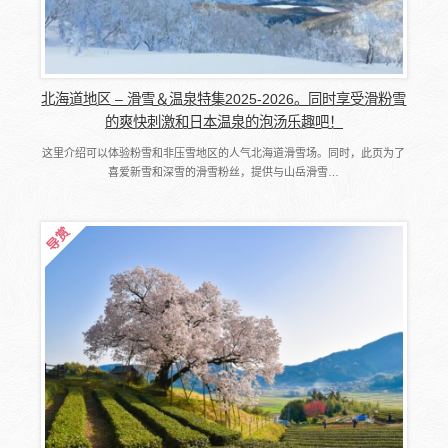
北海道地区 – 滑雪＆温泉特集2025-2026。同时享受滑粉雪
的爽快刺激和日本温泉的泡汤乐趣吧！
这里介绍可以体验粉雪和非压雪地区的人气北海道滑雪场。同时，此页为了
喜爱新雪和深雪的滑雪粉丝，提供与山岳滑雪…