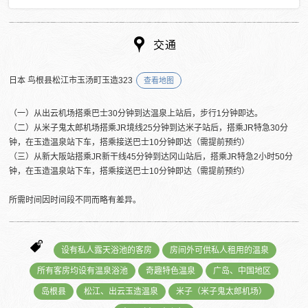
交通
日本 鸟根县松江市玉汤町玉造323
查看地图
（一）从出云机场搭乘巴士30分钟到达温泉上站后，步行1分钟即达。
（二）从米子鬼太郎机场搭乘JR境线25分钟到达米子站后，搭乘JR特急30分
钟，在玉造温泉站下车，搭乘接送巴士10分钟即达（需提前预约）
（三）从新大阪站搭乘JR新干线45分钟到达冈山站后，搭乘JR特急2小时50分
钟，在玉造温泉站下车，搭乘接送巴士10分钟即达（需提前预约）
所需时间因时间段不同而略有差异。
设有私人露天浴池的客房
房间外可供私人租用的温泉
所有客房均设有温泉浴池
奇趣特色温泉
广岛、中国地区
岛根县
松江、出云玉造温泉
米子（米子鬼太郎机场）