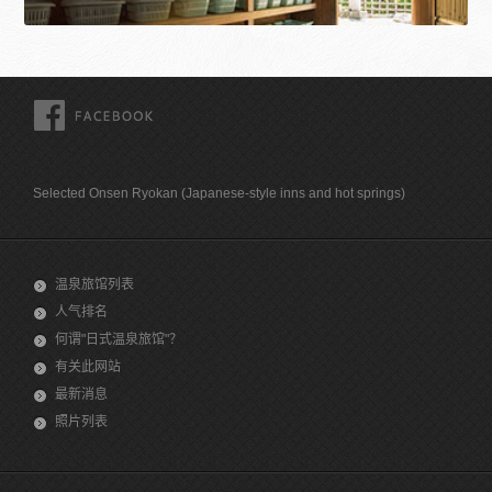
FACEBOOK
Selected Onsen Ryokan (Japanese-style inns and hot springs)
温泉旅馆列表
人气排名
何谓"日式温泉旅馆"？
有关此网站
最新消息
照片列表