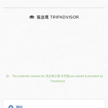
猫途鹰 TRIPADVISOR
The customer reviews for 汤之助之宿 长乐园 are owned & provided by
TripAdvisor
预约