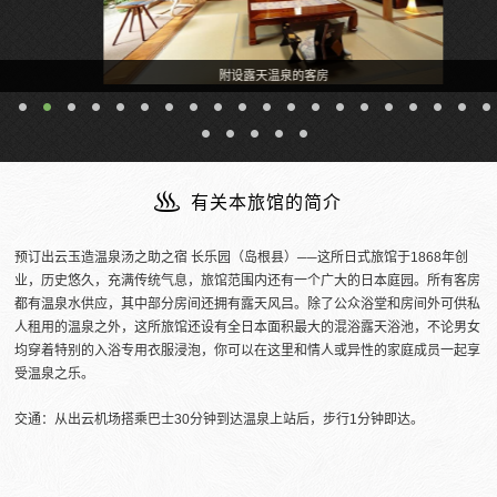
附设露天温泉的客房
有关本旅馆的简介
预订出云玉造温泉汤之助之宿 长乐园（岛根县）──这所日式旅馆于1868年创
业，历史悠久，充满传统气息，旅馆范围内还有一个广大的日本庭园。所有客房
都有温泉水供应，其中部分房间还拥有露天风吕。除了公众浴堂和房间外可供私
人租用的温泉之外，这所旅馆还设有全日本面积最大的混浴露天浴池，不论男女
均穿着特别的入浴专用衣服浸泡，你可以在这里和情人或异性的家庭成员一起享
受温泉之乐。
交通：从出云机场搭乘巴士30分钟到达温泉上站后，步行1分钟即达。