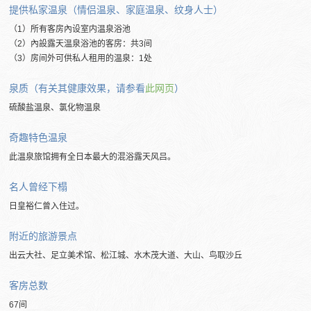
提供私家温泉（情侣温泉、家庭温泉、纹身人士）
（1）所有客房內设室内温泉浴池
（2）內設露天温泉浴池的客房：共3间
（3）房间外可供私人租用的温泉：1处
泉质（有关其健康效果，请参看
此网页
）
硫酸盐温泉、氯化物温泉
奇趣特色温泉
此温泉旅馆拥有全日本最大的混浴露天风吕。
名人曾经下榻
日皇裕仁曾入住过。
附近的旅游景点
出云大社、足立美术馆、松江城、水木茂大道、大山、鸟取沙丘
客房总数
67间