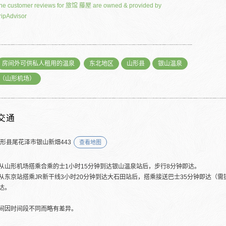
he customer reviews for 旅馆 藤屋 are owned & provided by
ripAdvisor
房间外可供私人租用的温泉
东北地区
山形县
银山温泉
（山形机场）
交通
山形县尾花泽市银山新畑443
查看地图
从山形机场搭乘合乘的士1小时15分钟到达银山温泉站后，步行8分钟即达。
从东京站搭乘JR新干线3小时20分钟到达大石田站后，搭乘接送巴士35分钟即达（需
达。
间因时间段不同而略有差异。