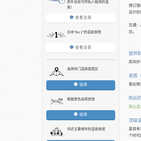
房外设有可供私人租用的温
预订银
泉）
设计的
查看全部
交通：
达。
日本"No.1"的温泉旅馆
查看全部
提供
房间外
选择热门温泉度假区
泉质
氯化物
选择
附近
根据景色选择旅馆
银山温
选择
顶级
是具有
邻近主要城市的温泉旅馆
个时代