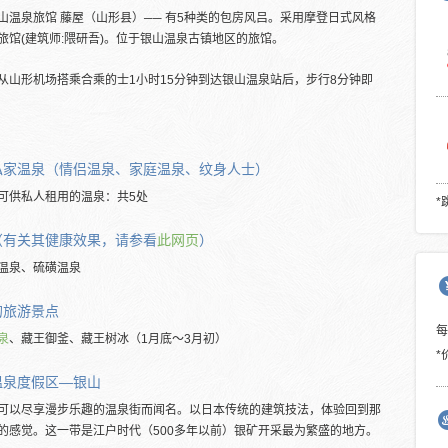
山温泉旅馆 藤屋（山形县）── 有5种类的包房风吕。采用摩登日式风格
旅馆(建筑师:隈研吾)。位于银山温泉古镇地区的旅馆。
从山形机场搭乘合乘的士1小时15分钟到达银山温泉站后，步行8分钟即
私家温泉（情侣温泉、家庭温泉、纹身人士）
可供私人租用的温泉：共5处
*
（有关其健康效果，请参看
此网页
）
温泉、硫磺温泉
的旅游景点
泉
、藏王御釜、藏王树冰（1月底～3月初）
*
温泉度假区―银山
可以尽享漫步乐趣的温泉街而闻名。以日本传统的建筑技法，体验回到那
的感觉。这一带是江户时代（500多年以前）银矿开采最为繁盛的地方。