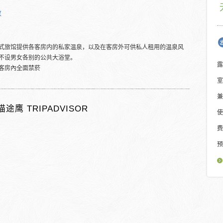
数
式旅馆提供各客房内的私家温泉，以及在客房外可供私人租用的温泉风
不设男女各别的公共大浴堂。
露
客房內全面禁菸
室
兼
猫途鹰 TRIPADVISOR
使
费
预