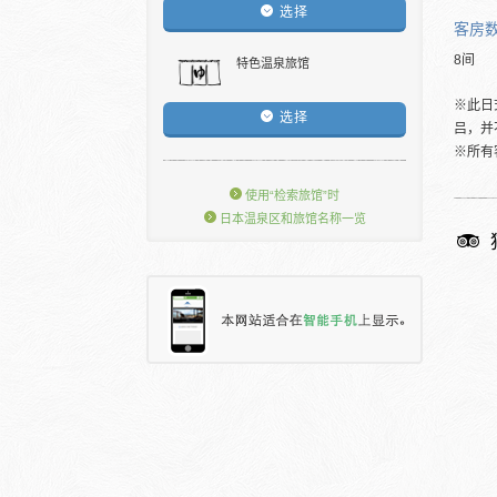
选择
客房
8间
特色温泉旅馆
※此日
选择
吕，并
※所有
使用“检索旅馆”时
日本温泉区和旅馆名称一览