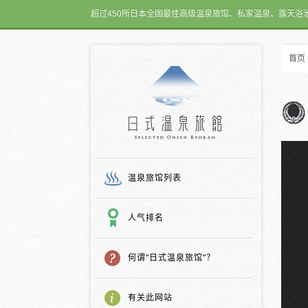
超过450所日本全国最佳高级温泉旅馆、私家温泉、露天浴
首页
日式温泉旅馆
温泉旅馆列表
人气排名
何谓"日式温泉旅馆"？
有关此网站