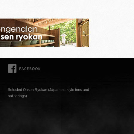
FACEBOOK
Selected Onsen Ryokan (Japanese-style inns and
hot springs)