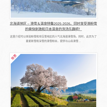
北海道地区 – 滑雪＆温泉特集2025-2026。同时享受滑粉雪
的爽快刺激和日本温泉的泡汤乐趣吧！
这里介绍可以体验粉雪和非压雪地区的人气北海道滑雪场。同时，此页为了
喜爱新雪和深雪的滑雪粉丝，提供与山岳滑雪…