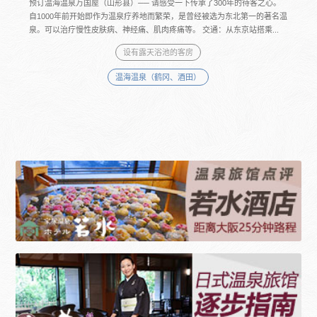
预订温海温泉万国屋（山形县）── 请感受一下传承了300年的待客之心。
自1000年前开始即作为温泉疗养地而繁荣，是曾经被选为东北第一的著名温
泉。可以治疗慢性皮肤病、神经痛、肌肉疼痛等。 交通：从东京站搭乘...
设有露天浴池的客房
温海温泉（鹤冈、酒田）