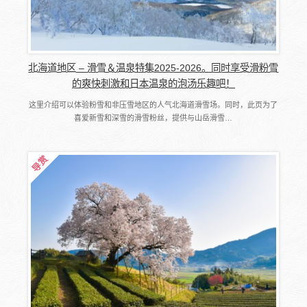
北海道地区 – 滑雪＆温泉特集2025-2026。同时享受滑粉雪
的爽快刺激和日本温泉的泡汤乐趣吧！
这里介绍可以体验粉雪和非压雪地区的人气北海道滑雪场。同时，此页为了
喜爱新雪和深雪的滑雪粉丝，提供与山岳滑雪…