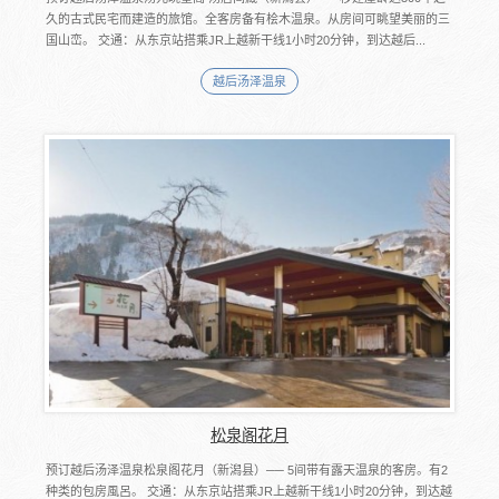
久的古式民宅而建造的旅馆。全客房备有桧木温泉。从房间可眺望美丽的三
国山峦。 交通：从东京站搭乘JR上越新干线1小时20分钟，到达越后...
越后汤泽温泉
松泉阁花月
预订越后汤泽温泉松泉阁花月（新潟县）── 5间带有露天温泉的客房。有2
种类的包房風呂。 交通：从东京站搭乘JR上越新干线1小时20分钟，到达越