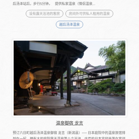
后汤泽站后，步行5分钟。 提供私家温泉（情侣温泉...
设有露天浴池的客房
房间外可供私人租用的温泉
越后汤泽温泉
温泉御宿 龙言
预订六日町越后汤泽温泉御宿 龙言（新潟县）── 日本庭院中的温泉旅馆排
列在一起。拥有大的庭院露天温泉等八个浴池。庄严的日本宅邸坐落在宽阔