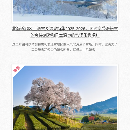
北海道地区 – 滑雪＆温泉特集2025-2026。同时享受滑粉雪
的爽快刺激和日本温泉的泡汤乐趣吧！
这里介绍可以体验粉雪和非压雪地区的人气北海道滑雪场。同时，此页为了
喜爱新雪和深雪的滑雪粉丝，提供与山岳滑雪…