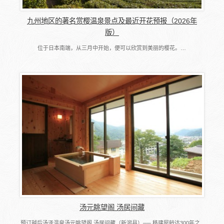
九州地区的著名赏樱温泉景点及最近开花预报（2026年
版）
位于日本南端，从三月中开始，便可以欣赏到美丽的樱花。…
汤元眺望阁 汤居间藏
预订越后汤泽温泉汤元眺望阁 汤居间藏（新潟县）── 移建屋龄达300年之