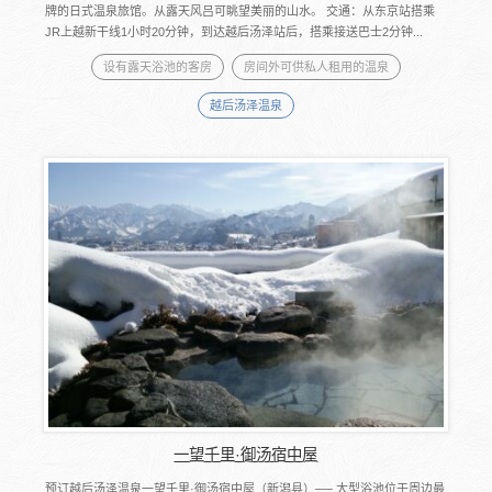
牌的日式温泉旅馆。从露天风吕可眺望美丽的山水。 交通：从东京站搭乘
JR上越新干线1小时20分钟，到达越后汤泽站后，搭乘接送巴士2分钟...
设有露天浴池的客房
房间外可供私人租用的温泉
越后汤泽温泉
一望千里·御汤宿中屋
预订越后汤泽温泉一望千里·御汤宿中屋（新潟县）── 大型浴池位于周边最