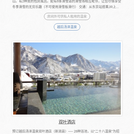
山。有2种类的包房風呂。配有8条滑雪道的滑雪场相互毗邻，让您尽情享受
冬季滑雪的无穷乐趣（不可使用滑雪板滑行） 交通：从东京站搭乘JR上...
房间外可供私人租用的温泉
越后汤泽温泉
双叶酒店
预订越后汤泽温泉双叶酒店（新潟县）── 28种浴池，以“二十八温泉”为招