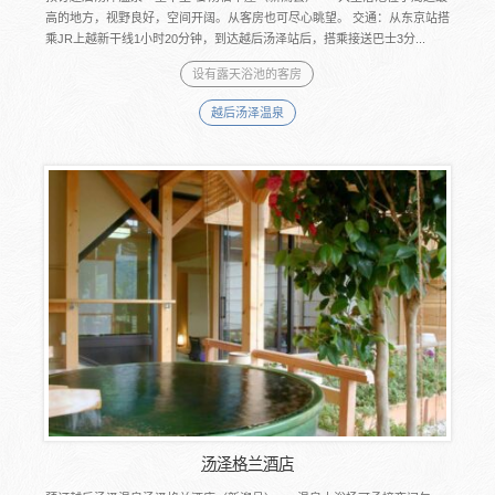
高的地方，视野良好，空间开阔。从客房也可尽心眺望。 交通：从东京站搭
乘JR上越新干线1小时20分钟，到达越后汤泽站后，搭乘接送巴士3分...
设有露天浴池的客房
越后汤泽温泉
汤泽格兰酒店