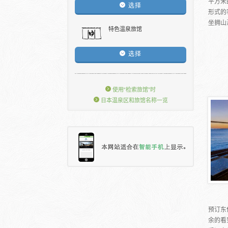
平方米
选择
形式的
坐拥山
特色温泉旅馆
选择
使用“检索旅馆”时
日本温泉区和旅馆名称一览
预订东
余的看