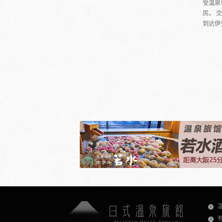
受温泉
房。 
到达伊