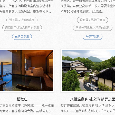
的宽广用地之中，只有6间双层独立屋子
的角落，是一所被原始森林围绕的老字
客房。所有房间均设有室内温泉浴池和
风旅馆，从伊豆高原站出发，需要乘坐
海美景的露天温泉风吕。晚饭在私家...
驾车10分钟才能到达。此温泉...
设有露天浴池的客房
设有露天浴池的客房
房间外可供私人租用的温泉
房间外可供私人租用的温泉
东伊豆温泉
东伊豆温泉
稻取庄
八幡温泉乡 社之汤 绮罗之
伊豆温泉稻取庄（静冈县）── 能一览无
预订伊东温泉八幡温泉乡 社之汤 绮罗
到大海。客房也面向大海。能够同时享
冈县）── 这所面积达到2万2千平方米