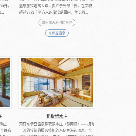
00升。
温泉旅馆远离人烟，孤立于外部世界，在面积
..
超过3万3千平方米的旅馆范围内，生长着...
设有露天浴池的客房
东伊豆温泉
庄
稻取银水庄
坐渔庄
预订东伊豆温泉稻取银水庄（静冈县）── 拥有
一个静寂
一流的传统的服务技能的东伊豆海边温泉。全