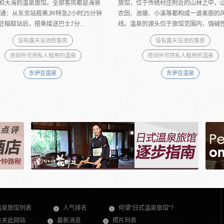
和大海的温泉旅馆。全部客房都是海景
旅馆，位于传统村庄附近的山林之中，
交通：从东京站搭乘JR特急2小时25分钟
农田、池塘、小溪等都构成一道美丽的
豆稲取站后，搭乘接送巴士7分...
线。温泉的源头位于旅馆范围内，强碱性的
设有露天浴池的客房
设有露天浴池的客房
房间外可供私人租用的温泉
房间外可供私人租用的温泉
东伊豆温泉
东伊豆温泉
温泉旅馆列表
人气排名
何谓"日式温泉旅馆"？
有关此网站
最新消息
照片列表