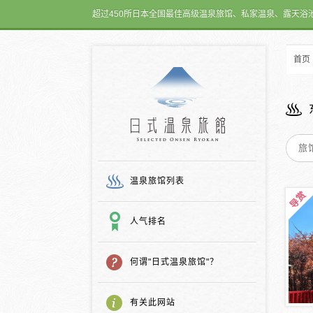
超过450所日本全国最佳高级温泉旅馆、私家温泉、露天浴
首页
日式温泉旅馆
温泉旅馆列表
人气排名
何谓"日式温泉旅馆"？
有关此网站