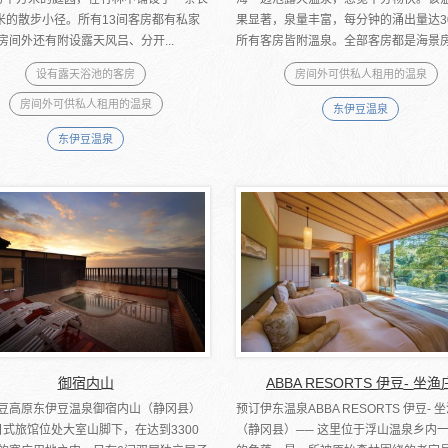
0米的散步小径。所有13间客房都有私家
果显著，泉量丰富，每分钟的涌出量达3
房间外还有附设露天风吕、分开...
所有客房皆附溫泉。全部客房都是海景房.
设有露天浴池的客房
房间外可供私人租用的温泉
房间外可供私人租用的温泉
东伊豆温泉
东伊豆温泉
御宿内山
ABBA RESORTS 伊豆- 坐渔
豆高原东伊豆温泉御宿内山（静冈县）
预订伊东温泉ABBA RESORTS 伊豆- 
日式旅馆位处大室山脚下，在达到3300
（静冈县）── 这里位于浮山温泉乡内