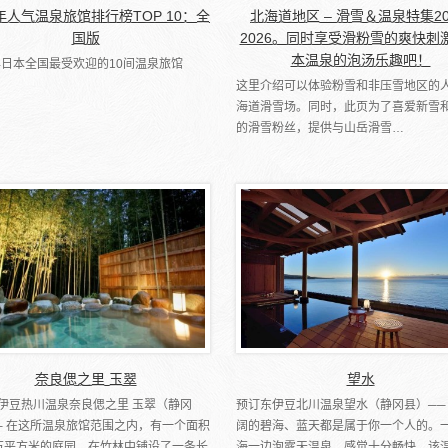
6年人气温泉旅馆排行榜TOP 10：全
北海道地区 – 滑雪＆温泉特集20
国版
2026。同时享受滑粉雪的爽快刺
本温泉的泡汤乐趣吧！
5年日本全国最受欢迎的10间温泉旅馆
这里介绍可以体验粉雪和非压雪地区的
海道滑雪场。同时，此页为了喜爱新雪
的滑雪粉丝，提供与山岳滑雪…
奈良偲之里 玉翠
望水
伊豆热川温泉奈良偲之里 玉翠（静冈
预订东伊豆北川温泉望水（静冈县）──
─ 在这所温泉旅馆范围之内，有一个面积
阔的碧海、蓝天都是属于你一个人的。
万平方米的庭园，在竹林中铺设了一条长
海一边泡露天温泉，感觉十分畅快。该