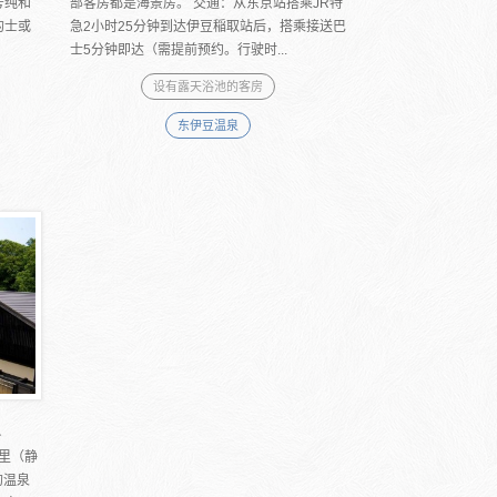
号纯和
部客房都是海景房。 交通：从东京站搭乘JR特
的士或
急2小时25分钟到达伊豆稲取站后，搭乘接送巴
士5分钟即达（需提前预约。行驶时...
设有露天浴池的客房
东伊豆温泉
里
之里（静
的温泉