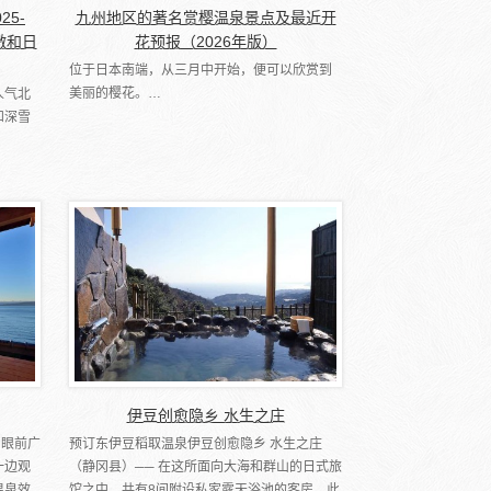
25-
九州地区的著名赏樱温泉景点及最近开
激和日
花预报（2026年版）
位于日本南端，从三月中开始，便可以欣赏到
美丽的樱花。…
人气北
和深雪
伊豆创愈隐乡 水生之庄
 眼前广
预订东伊豆稻取温泉伊豆创愈隐乡 水生之庄
一边观
（静冈县）── 在这所面向大海和群山的日式旅
温泉效
馆之中，共有8间附设私家露天浴池的客房。此