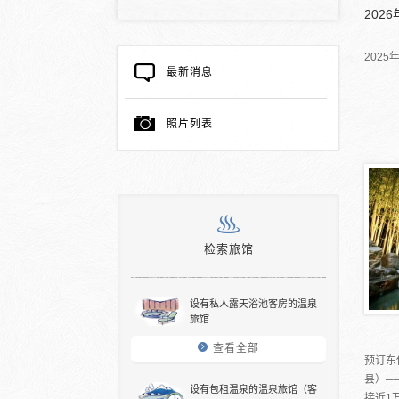
202
202
最新消息
照片列表
检索旅馆
设有私人露天浴池客房的温泉
旅馆
查看全部
预订东
县）─
设有包租温泉的温泉旅馆（客
接近1