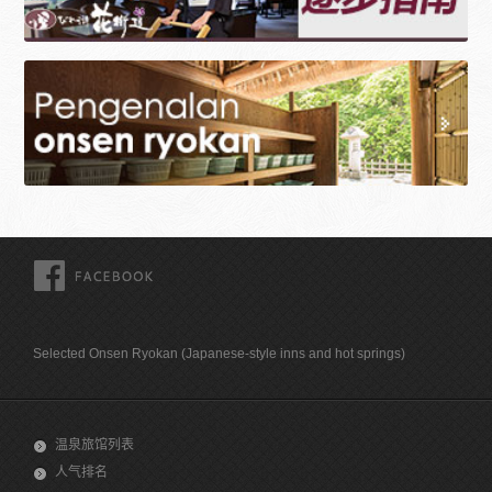
FACEBOOK
Selected Onsen Ryokan (Japanese-style inns and hot springs)
温泉旅馆列表
人气排名