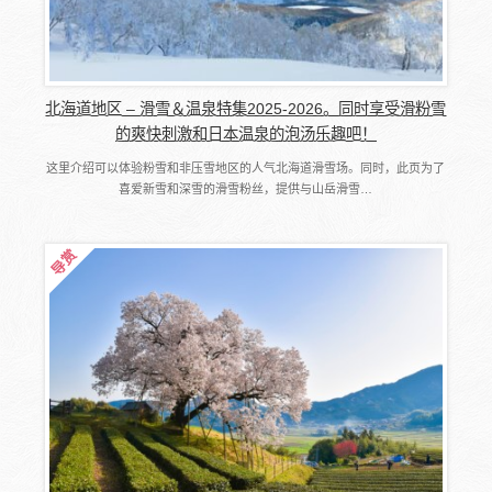
北海道地区 – 滑雪＆温泉特集2025-2026。同时享受滑粉雪
的爽快刺激和日本温泉的泡汤乐趣吧！
这里介绍可以体验粉雪和非压雪地区的人气北海道滑雪场。同时，此页为了
喜爱新雪和深雪的滑雪粉丝，提供与山岳滑雪…