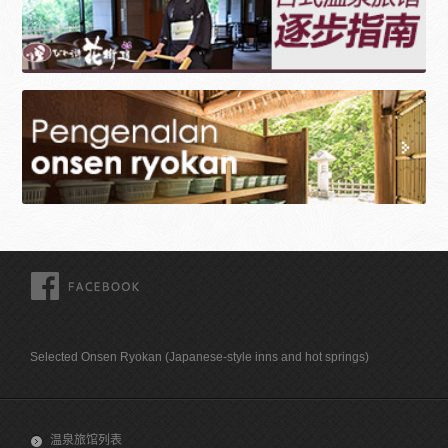
FACEBOOK
Selected Onsen Ryokan (Japanese-style inns and hot springs)
温泉旅馆列表