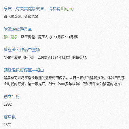
泉质（有关其健康效果，请参看
此网页
）
氯化物温泉、硫磺溫泉
附近的旅游景点
银山温泉
、藏王御釜、藏王树冰（1月底～3月初）
曾在著名作品中登场
NHK电视剧《阿信》（1983至1984年日本）的拍摄地。
顶级温泉度假区―银山
是具有可以尽享漫步乐趣的温泉街而闻名。以日本传统的建筑技法，体验回到那
个时代的感觉。这一带是江户时代（500多年以前）银矿开采最为繁盛的地方。
创立年份
1892
客房数
15间