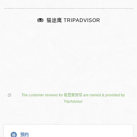
猫途鹰 TRIPADVISOR
The customer reviews for 能登屋旅馆 are owned & provided by
TripAdvisor
预约