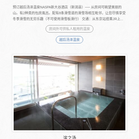
预订越后汤泽温泉NASPA新大谷酒店（新潟县）── 从房间可眺望美丽的
山。有2种类的包房風呂。配有8条滑雪道的滑雪场相互毗邻，让您尽情享受
冬季滑雪的无穷乐趣（不可使用滑雪板滑行） 交通：从东京站搭乘JR上...
房间外可供私人租用的温泉
越后汤泽温泉
滨之汤