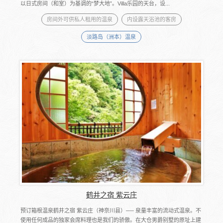
以日式房间（和室）为基调的“梦大地”。Villa乐园的天台，设...
房间外可供私人租用的温泉
内设露天浴池的客房
淡路岛（洲本）温泉
鹤井之宿 紫云庄
预订箱根温泉鹤井之宿 紫云庄（神奈川县）── 泉量丰富的流动式温泉。不
使用任何成品的独家会席料理也是我们的骄傲。在大仓男爵别墅的原址上建