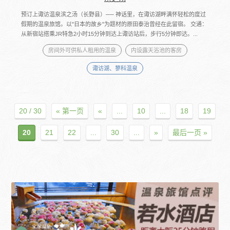
预订上诹访温泉滨之汤（长野县）── 神话里，在诹访湖畔满怀轻松的度过
假期的温泉旅馆。以"日本的故乡"为题材的原田泰治曾经在此留宿。 交通：
从新宿站搭乘JR特急2小时15分钟到达上诹访站后，步行5分钟即达。...
房间外可供私人租用的温泉
内设露天浴池的客房
诹访湖、蓼科温泉
20 / 30
« 第一页
«
...
10
...
18
19
20
21
22
...
30
...
»
最后一页 »