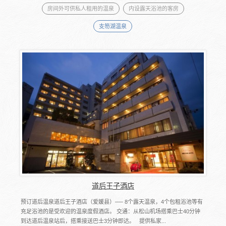
房间外可供私人租用的温泉
内设露天浴池的客房
支笏湖温泉
道后王子酒店
预订道后温泉道后王子酒店（爱媛县）── 8个露天温泉，4个包租浴池等有
充足浴池的是受欢迎的温泉度假酒店。 交通：从松山机场搭乘巴士40分钟
到达道后温泉站后，搭乘接送巴士3分钟即达。 提供私家...