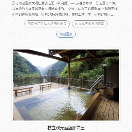
预订濑波温泉大观庄濑波之汤（新潟县）── 从客房可以一览无遗日本海，
从岸边的大露天温泉看夕阳是最棒的。 交通：从东京站搭乘JR上越新干线2
小时到达新潟站后，搭乘JR特急45分钟，在村上站下车，搭乘穿梭巴士...
房间外可供私人租用的温泉
内设露天浴池的客房
濑波温泉
杖立观光酒店肥前屋