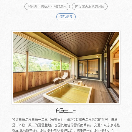
房间外可供私人租用的温泉
内设露天浴池的客房
道后温泉
白马一二三
预订白马温泉白马一二三（长野县）―6间带有露天温泉风吕的客房。白马
是日本数一数二的滑雪胜地。也因其绝佳的雪质而闻名。 交通：从东京站搭
乘JR北陆新干线1小时30分钟到达长野站后，搭乘巴士1小时15分钟，在...