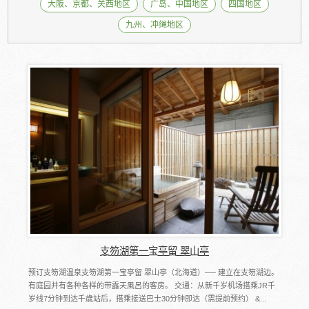
大阪、京都、关西地区
广岛、中国地区
四国地区
九州、冲绳地区
支笏湖第一宝亭留 翠山亭
预订支笏湖温泉支笏湖第一宝亭留 翠山亭（北海道）── 建立在支笏湖边。
有庭园并有各种各样的带露天風呂的客房。 交通：从新千岁机场搭乘JR千
岁线7分钟到达千歳站后，搭乘接送巴士30分钟即达（需提前预约） &...