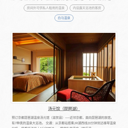
房间外可供私人租用的温泉
内设露天浴池的客房
白马温泉
汤元馆（琵琶湖）
预订京都琵琶湖温泉汤元馆（滋贺县）──近邻京都，面向琵琶湖的旅馆。
有7种类的温泉大浴池。 交通：从京都站搭乘JR湖西线20分钟到达雄琴温泉