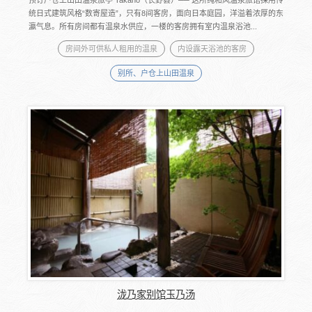
统日式建筑风格“数寄屋造”，只有8间客房，面向日本庭园，洋溢着浓厚的东
瀛气息。所有房间都有温泉水供应，一楼的客房拥有室内温泉浴池...
房间外可供私人租用的温泉
内设露天浴池的客房
别所、户仓上山田温泉
泷乃家别馆玉乃汤