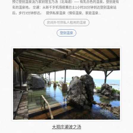
预订登别温泉泷乃家别馆玉乃汤（北海道）── 有乳白色的温泉。登别是有
名的温泉地。 交通：从新千岁机场搭乘巴士1小时20分钟到达登别温泉站
后，步行3分钟即达。 提供私家温泉（情侣温泉、家庭温泉...
房间外可供私人租用的温泉
登别温泉
大观庄濑波之汤