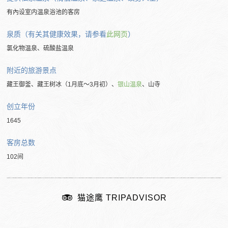
有內设室内温泉浴池的客房
泉质（有关其健康效果，请参看
此网页
）
氯化物温泉、硫酸盐温泉
附近的旅游景点
藏王御釜、藏王树冰（1月底～3月初）、
银山温泉
、山寺
创立年份
1645
客房总数
102间
猫途鹰 TRIPADVISOR