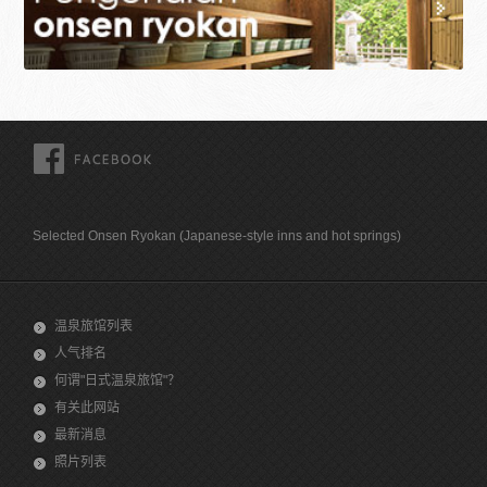
FACEBOOK
Selected Onsen Ryokan (Japanese-style inns and hot springs)
温泉旅馆列表
人气排名
何谓"日式温泉旅馆"？
有关此网站
最新消息
照片列表