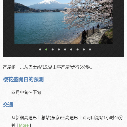
产屋崎 …从巴士站”15.湖山亭产屋”步行5分钟。
樱花盛開日的預測
四月中旬～下旬
交通
从新宿高速巴士总站(东京)坐高速巴士到河口湖站1小时45分
钟 [
More
]