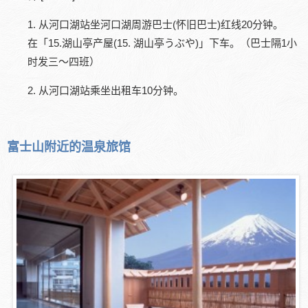
1. 从河口湖站坐河口湖周游巴士(怀旧巴士)红线20分钟。
在「15.湖山亭产屋(15. 湖山亭うぶや)」下车。（巴士隔1小
时发三～四班）
2. 从河口湖站乘坐出租车10分钟。
富士山附近的温泉旅馆