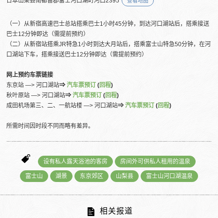
日本山梨县南都留郡富士河口湖町河口2395
查看地图
（一）从新宿高速巴士总站搭乘巴士1小时45分钟，到达河口湖站后，搭乘接送
巴士12分钟即达（需提前预约）
（二）从新宿站搭乘JR特急1小时到达大月站后，搭乘富士山特急50分钟，在河
口湖站下车，搭乘接送巴士12分钟即达（需提前预约）
网上预约车票链接
东京站 ―> 河口湖站
⇒
汽车票预订
(
回程
)
秋叶原站 ―> 河口湖站
⇒
汽车票预订
(
回程
)
成田机场第三、二、一航站楼 ―> 河口湖站
⇒
汽车票预订
(
回程
)
所需时间因时段不同而略有差异。
设有私人露天浴池的客房
房间外可供私人租用的温泉
富士山
湖景
东京郊区
山梨县
富士山河口湖温泉
相关报道