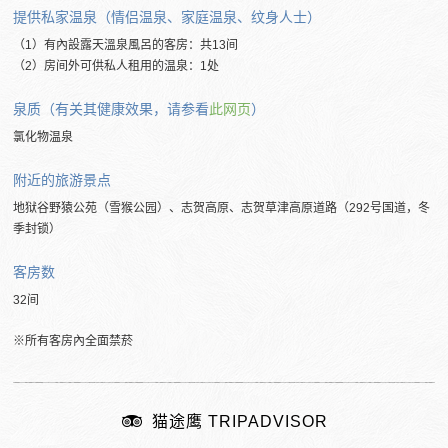
提供私家温泉（情侣温泉、家庭温泉、纹身人士）
（1）有內設露天溫泉風呂的客房：共13间
（2）房间外可供私人租用的温泉：1处
泉质（有关其健康效果，请参看
此网页
）
氯化物温泉
附近的旅游景点
地狱谷野猿公苑（雪猴公园）、志贺高原、志贺草津高原道路（292号国道，冬
季封锁）
客房数
32间
※所有客房內全面禁菸
猫途鹰 TRIPADVISOR