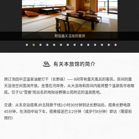
附设露天温泉的客房
有关本旅馆的简介
预订汤田中涩温泉油屋灯千（长野县）── 9间带有露天風呂的客房。房间的露
天浴池空间宽阔开放。坐落在河岸旁，从大浴场和房间内能将整个温泉街尽收眼
底。位于以“雪猴”而出名的地狱谷野猿公苑附近的温泉胜地。
交通：从东京站搭乘JR北陆新干线1小时30分钟到达长野站后，搭乘长野电鉄
45分钟，在汤田中站下车，搭乘接送巴士2分钟（或步行8分钟）即达（需提前
预约）