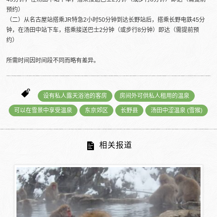
预约）
（二）从名古屋站搭乘JR特急2小时50分钟到达长野站后，搭乘长野电鉄45分
钟，在汤田中站下车，搭乘接送巴士2分钟（或步行8分钟）即达（需提前预
约）
所需时间因时间段不同而略有差异。
设有私人露天浴池的客房
房间外可供私人租用的温泉
可以在雪景中享受温泉
东京郊区
长野县
汤田中涩温泉 (雪猴)
相关报道