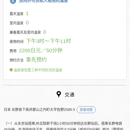
房间外可供私人租用的温泉
1
露天温泉
0
室内温泉
0
兼备露天及室内温泉
下午3时～下午11时
使用时间
2200日元／50分钟
费用
事先预约
预约方法
温泉旅馆里三种不同形式的温泉
交通
日本 长野县下高井郡山之内町大字佐野2586-5
查看地图
（一）从东京站搭乘JR北陆新干线1小时30分钟到达长野站后，搭乘长野电鉄
45分钟，在汤田中站下车，搭乘接送巴士2分钟（或步行8分钟）即达（需提前