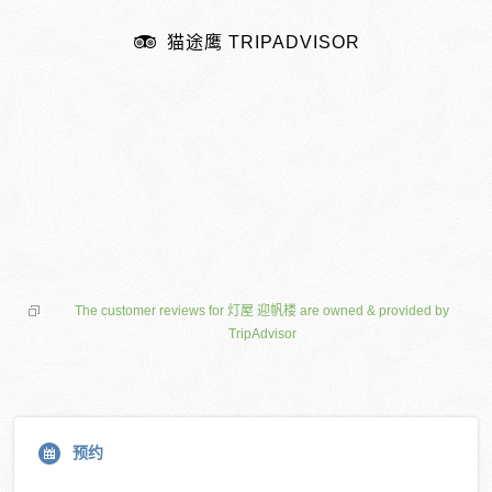
猫途鹰 TRIPADVISOR
The customer reviews for 灯屋 迎帆楼 are owned & provided by
TripAdvisor
预约