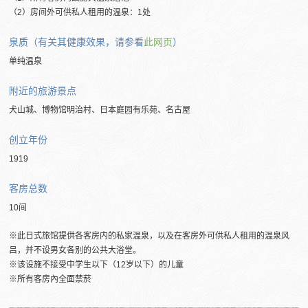
（2）房间外可供私人租用的温泉：1处
泉质（有关其健康效果，请参看
此网页
）
单纯温泉
附近的旅游景点
犬山城、博物馆明治村、日本庭园有乐苑、名古屋
创立年份
1919
客房总数
10间
※此日式旅馆提供各客房内的私家温泉，以及在客房外可供私人租用的温泉风
吕，并不设男女各别的公共大浴堂。
※该设施不接受中学生以下（12岁以下）的儿童
※所有客房內全面禁菸