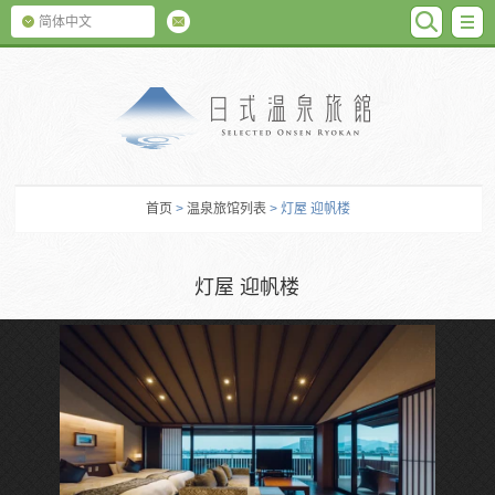
SEARC
M
简体中文
日式温泉旅馆
首页
>
温泉旅馆列表
> 灯屋 迎帆楼
灯屋 迎帆楼