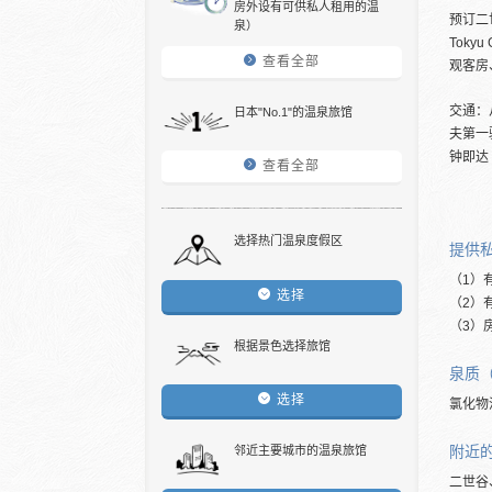
房外设有可供私人租用的温
预订二
泉）
Toky
查看全部
观客房
交通：
日本"No.1"的温泉旅馆
夫第一
钟即达
查看全部
选择热门温泉度假区
提供
（1）
选择
（2）
（3）
根据景色选择旅馆
泉质
选择
氯化物
附近
邻近主要城市的温泉旅馆
二世谷