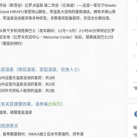
世谷（新雪谷）比罗
夫
温泉 绫二世谷（北海道）──这是一家位于Niseko
u Grand HIRAFU滑雪场山脚处，带温泉大浴场的度假酒店。拥有羊蹄山景
、带温泉浴池客房等多种房型，多数客房配备厨房，亦适合长期住宿。
从新千岁机场搭乘巴士（发车期间：12月～3月）2小时40分钟到达比罗
驻车场（比罗夫欢迎中心・Welcome Center）站后，搭乘接送巴士2分
（需提前预约）
私家温泉（情侣温泉、家庭温泉、纹身人士）
有內设露天温泉浴池的客房：共3间
有內设室内温泉浴池的客房：共2间
*
房间外可供私人租用的温泉：共3处
（有关其健康效果，请参看
此网页
）
温泉、碳酸氢盐温泉
的旅游景点
、留寿都度假村、NIKKA威士忌余市蒸馏所、洞爷湖
*