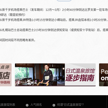
从新千岁机场搭乘巴士（发车期间：12月～3月）2小时40分钟到达比罗夫第一驻车场（比罗
钟即达（需提前预约）
从新千岁机场搭乘JR特急1小时15分钟到达小樽站后，搭乘JR函馆本线1小时20分
从札幌站巴士总站搭乘巴士2小时30分钟到达倶知安站（或倶知安十字街站）后，搭乘
间因时间段不同而略有差异。
温泉旅馆列表
人气排名
何谓"日式温泉旅馆"？