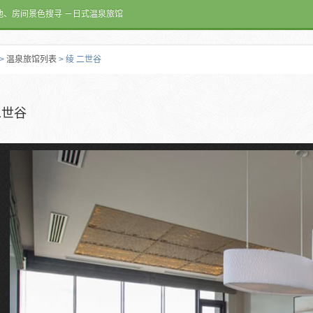
池、房间景色搜寻 －日式温泉旅馆
>
温泉旅馆列表
> 绫 二世谷
二世谷