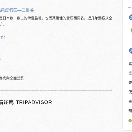
温泉度假区―二世谷
是日本数一数二的滑雪胜地。也因其绝佳的雪质而闻名。近几年游客从全
访。
年份
数
露
室
客房內全面禁菸
兼
使
猫途鹰 TRIPADVISOR
费
预