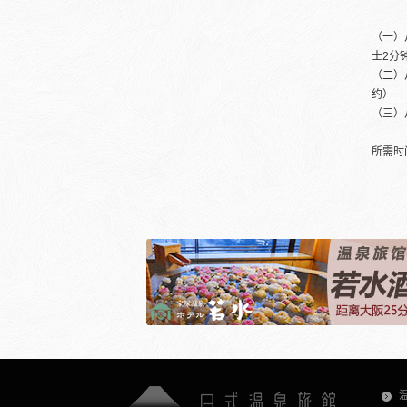
（一）
士2分
（二）
约）
（三）
所需时