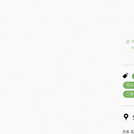
T
T
可以
二世
日本 