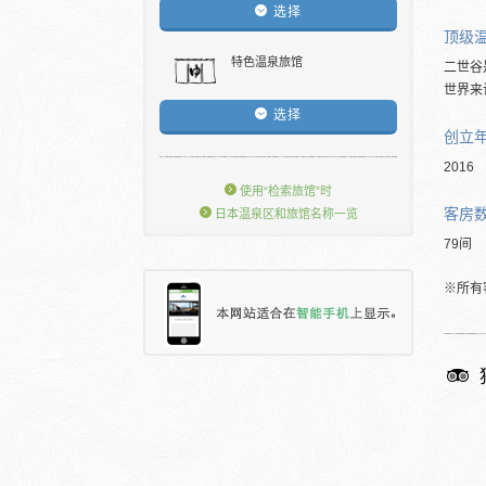
选择
顶级
特色温泉旅馆
二世谷
世界来
选择
创立
2016
使用“检索旅馆”时
客房
日本温泉区和旅馆名称一览
79间
※所有