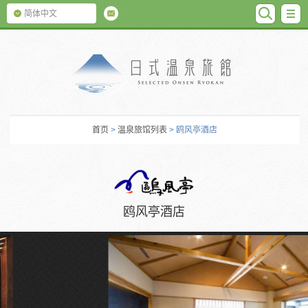
SEARC
M
简体中文
日式温泉旅馆
首页
>
温泉旅馆列表
> 鸥风亭酒店
鸥风亭酒店