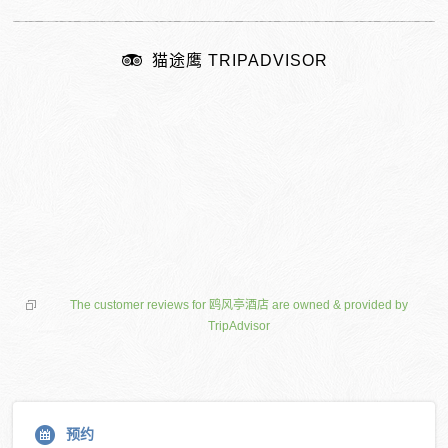
猫途鹰 TRIPADVISOR
The customer reviews for 鸥风亭酒店 are owned & provided by
TripAdvisor
预约