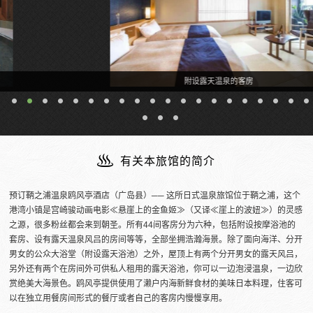
附设露天温泉的客房
有关本旅馆的简介
预订鞆之浦温泉鸥风亭酒店（广岛县）── 这所日式温泉旅馆位于鞆之浦，这个
港湾小镇是宫崎骏动画电影≪悬崖上的金鱼姬≫（又译≪崖上的波妞≫）的灵感
之源，很多粉丝都会来到朝圣。所有44间客房分为六种，包括附设按摩浴池的
套房、设有露天温泉风吕的房间等等，全部坐拥浩瀚海景。除了面向海洋、分开
男女的公众大浴堂（附设露天浴池）之外，屋顶上有两个分开男女的露天风吕，
另外还有两个在房间外可供私人租用的露天浴池，你可以一边泡浸温泉，一边欣
赏绝美大海景色。鸥风亭提供使用了濑户内海新鲜食材的美味日本料理，住客可
以在独立用餐房间形式的餐厅或者自己的客房内慢慢享用。