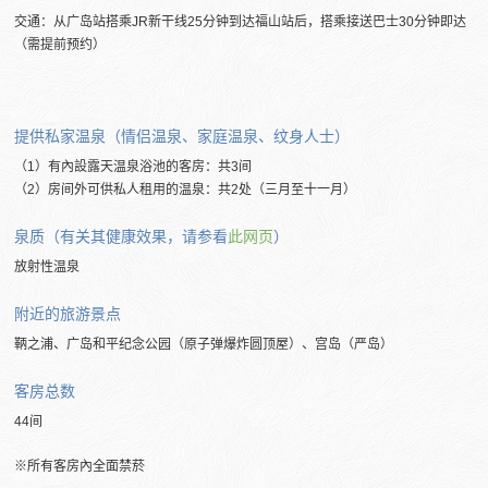
交通：从广岛站搭乘JR新干线25分钟到达福山站后，搭乘接送巴士30分钟即达
（需提前预约）
提供私家温泉（情侣温泉、家庭温泉、纹身人士）
（1）有內設露天温泉浴池的客房：共3间
（2）房间外可供私人租用的温泉：共2处（三月至十一月）
泉质（有关其健康效果，请参看
此网页
）
放射性温泉
附近的旅游景点
鞆之浦、广岛和平纪念公园（原子弹爆炸圆顶屋）、宫岛（严岛）
客房总数
44间
※所有客房內全面禁菸