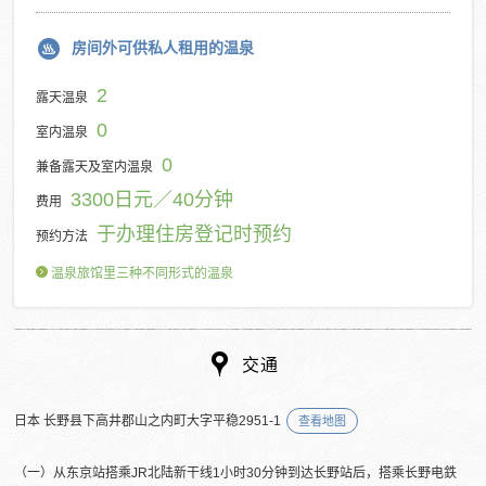
房间外可供私人租用的温泉
2
露天温泉
0
室内温泉
0
兼备露天及室内温泉
3300日元／40分钟
费用
于办理住房登记时预约
预约方法
温泉旅馆里三种不同形式的温泉
交通
日本 长野县下高井郡山之内町大字平稳2951-1
查看地图
（一）从东京站搭乘JR北陆新干线1小时30分钟到达长野站后，搭乘长野电鉄