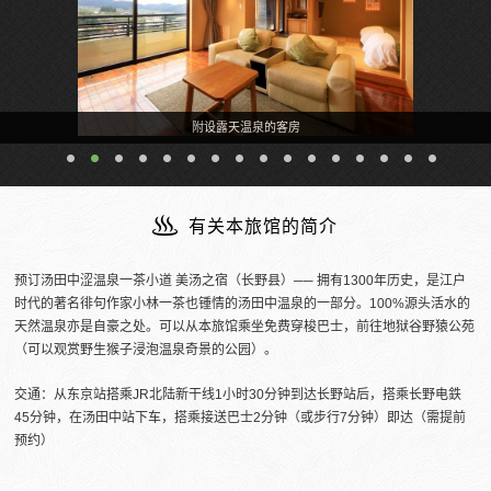
附设露天温泉的客房
有关本旅馆的简介
预订汤田中涩温泉一茶小道 美汤之宿（长野县）── 拥有1300年历史，是江户
时代的著名徘句作家小林一茶也锺情的汤田中温泉的一部分。100%源头活水的
天然温泉亦是自豪之处。可以从本旅馆乘坐免费穿梭巴士，前往地狱谷野猿公苑
（可以观赏野生猴子浸泡温泉奇景的公园）。
交通：从东京站搭乘JR北陆新干线1小时30分钟到达长野站后，搭乘长野电鉄
45分钟，在汤田中站下车，搭乘接送巴士2分钟（或步行7分钟）即达（需提前
预约）