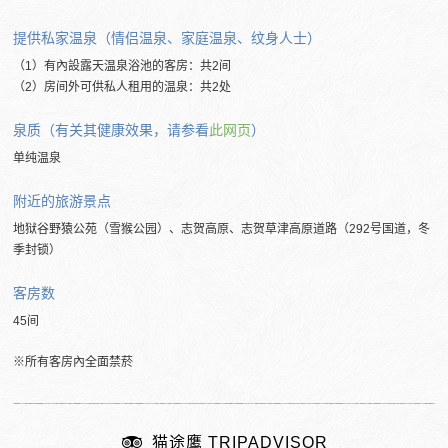
提供私家温泉（情侣温泉、家庭温泉、纹身人士）
（1）有內設露天温泉浴池的客房：共2间
（2）房间外可供私人租用的温泉：共2处
泉质（有关其健康效果，请参看
此网页
）
单纯温泉
附近的旅游景点
地狱谷野猿公苑（雪猴公园）、志贺高原、志贺草津高原道路（292号国道，冬
季封锁）
客房数
45间
※所有客房內全面禁菸
猫途鹰 TRIPADVISOR