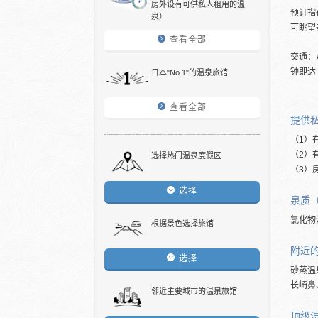
房外设有可供私人租用的温
预订指
泉）
可眺望
查看全部
交通：
钟即达
日本"No.1"的温泉旅馆
查看全部
提供
（1）
（2）
选择热门温泉度假区
（3）
选择
泉质
氯化物
根据景色选择旅馆
附近
选择
砂蒸温
长崎鼻
邻近主要城市的温泉旅馆
顶级