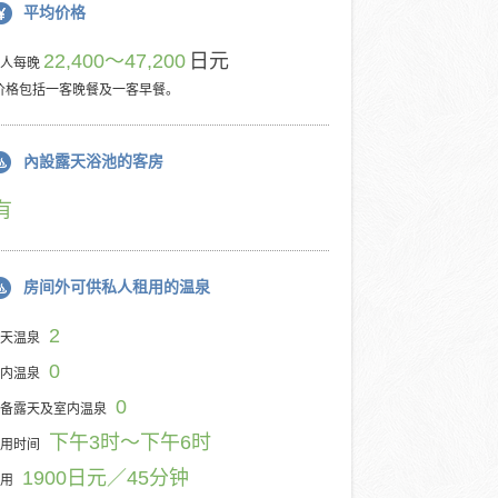
平均价格
22,400～47,200
日元
每人每晚
价格包括一客晚餐及一客早餐。
內設露天浴池的客房
有
房间外可供私人租用的温泉
2
天温泉
0
内温泉
0
备露天及室内温泉
下午3时～下午6时
用时间
1900日元／45分钟
用