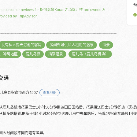
预
he customer reviews for 指宿温泉Koran之汤锦江楼 are owned &
rovided by TripAdvisor
设有私人露天浴池的客房
房间外可供私人租用的温泉
海景
、冲绳地区
鹿儿岛县
指宿温泉
鹿儿岛（鹿儿岛机场）
交通
鹿儿岛县指宿市西方4507
查看地图
从鹿儿岛机场搭乘巴士1小时50分钟到达田口田站后，搭乘接送巴士3分钟即达（需提
从博多站搭乘JR新干线1小时30分钟到达鹿儿岛中央车站后，搭乘JR指宿枕崎线1小
间因时间段不同而略有差异。