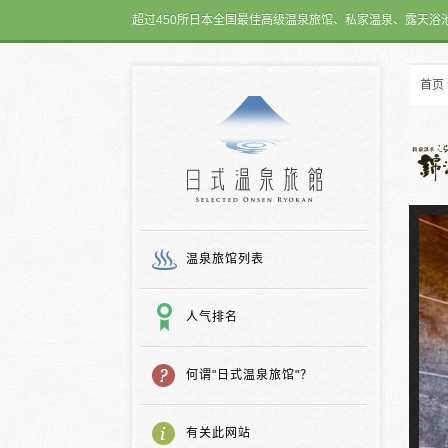
超过450所日本全国最佳高级温泉旅馆、私家温泉、露天浴
首页
日式温泉旅馆
温泉旅馆列表
人气排名
何谓"日式温泉旅馆"？
有关此网站