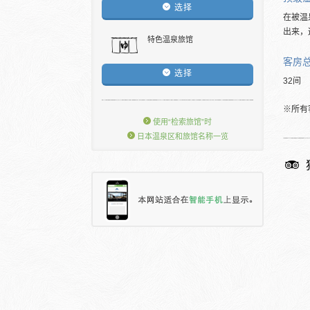
选择
在被温
出来，
特色温泉旅馆
客房
选择
32间
※所有
使用“检索旅馆”时
日本温泉区和旅馆名称一览