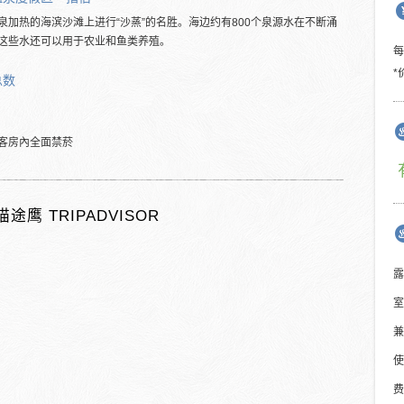
泉加热的海滨沙滩上进行“沙蒸”的名胜。海边约有800个泉源水在不断涌
这些水还可以用于农业和鱼类养殖。
*
总数
客房內全面禁菸
猫途鹰 TRIPADVISOR
露
室
兼
使
费