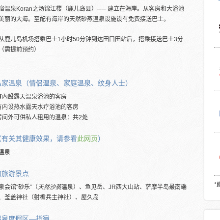
宿温泉Koran之汤锦江楼（鹿儿岛县）── 建立在海岸。从客房和大浴池
美丽的大海。至配有海岸的天然砂蒸温泉设施设有免费接送巴士。
从鹿儿岛机场搭乘巴士1小时50分钟到达田口田站后，搭乘接送巴士3分
（需提前预约）
私家温泉（情侣温泉、家庭温泉、纹身人士）
有內設露天温泉浴池的客房
有内设热水露天水疗浴池的客房
房间外可供私人租用的温泉：共2处
（有关其健康效果，请参看
此网页
）
温泉
的旅游景点
*
泉会馆“砂乐”（
天然沙蒸
温泉）、鱼见岳、JR西大山站、萨摩半岛最南端
、釜盖神社（射楯兵主神社）、屋久岛
温泉度假区―指宿