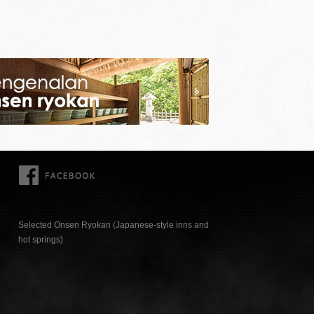
FACEBOOK
Selected Onsen Ryokan (Japanese-style inns and
hot springs)