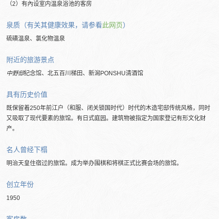
（2）有內设室内温泉浴池的客房
泉质（有关其健康效果，请参看
此网页
）
硫磺温泉、氯化物温泉
附近的旅游景点
中野邸
纪念馆、北五百川梯田、新潟PONSHU清酒馆
具有历史价值
既保留着250年前江户（和服、闭关锁国时代）时代的木造宅邸传统风格，同时
又吸取了现代要素的旅馆。有日式庭园。建筑物被指定为国家登记有形文化财
产。
名人曾经下榻
明治天皇住宿过的旅馆。成为举办围棋和将棋正式比赛会场的旅馆。
创立年份
1950