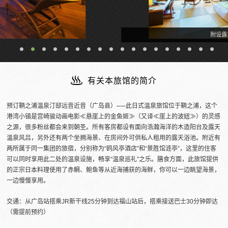
附设露天温泉的客房
有关本旅馆的简介
预订鞆之浦温泉汀邸远音近音（广岛县）──此日式温泉旅馆位于鞆之浦，这个
港湾小镇是宫崎骏动画电影≪悬崖上的金鱼姬≫（又译≪崖上的波妞≫）的灵感
之源，很多粉丝都会来到朝圣。所有客房都设有面向浩瀚海洋的木造阳台及露天
温泉风吕，另外还有两个坐拥海景、在房间外可供私人租用的露天浴池。附近有
两所属于同一集团的旅宿，分别称为“鸥风亭酒店”和“景胜馆涟亭”，这里的住客
可以同时享用此二处的温泉设施，畅享“温泉巡礼”之乐。膳食方面，此旅馆提供
的正宗日本料理使用了赤鲷、鲍鱼等从近海捕获的海鲜，你可以一边眺望海景，
一边慢慢享用。
交通：从广岛站搭乘JR新干线25分钟到达福山站后，搭乘接送巴士30分钟即达
（需提前预约）