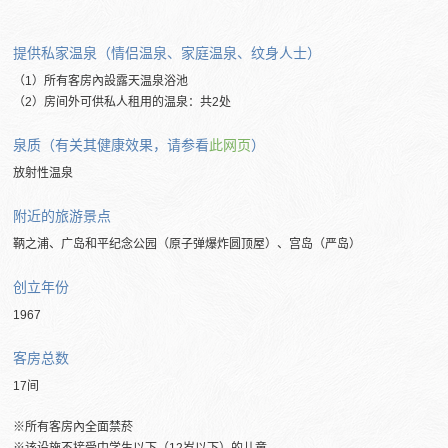
提供私家温泉（情侣温泉、家庭温泉、纹身人士）
（1）所有客房內設露天温泉浴池
（2）房间外可供私人租用的温泉：共2处
泉质（有关其健康效果，请参看
此网页
）
放射性温泉
附近的旅游景点
鞆之浦、广岛和平纪念公园（原子弹爆炸圆顶屋）、宫岛（严岛）
创立年份
1967
客房总数
17间
※所有客房內全面禁菸