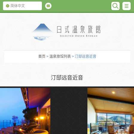
SEARC
M
简体中文
日式温泉旅馆
首页
>
温泉旅馆列表
> 汀邸远音近音
汀邸远音近音