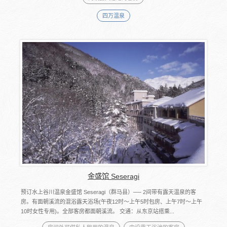
四万温泉
金盛馆 Seseragi
预订水上谷川温泉金盛馆 Seseragi（群马县）── 2间带有露天温泉的客
房。有面朝溪流的混浴露天浴场(午夜12时～上午5时包房、上午7时～上午
10时女性专用)。全部客房都面朝溪流。 交通：从东京站搭乘...