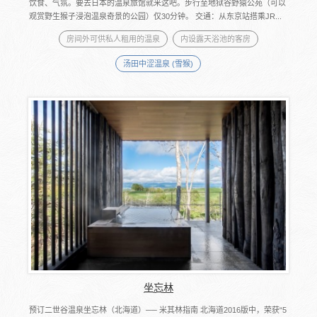
饮食、气氛。要去日本的温泉旅馆就来这吧。步行至地狱谷野猿公苑（可以
观赏野生猴子浸泡温泉奇景的公园）仅30分钟。 交通：从东京站搭乘JR...
房间外可供私人租用的温泉
内设露天浴池的客房
汤田中涩温泉 (雪猴)
坐忘林
预订二世谷温泉坐忘林（北海道）── 米其林指南 北海道2016版中，荣获“5