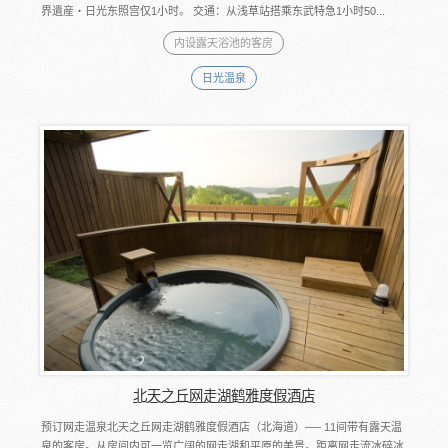
界遺産・日光东照宫仅1小时。 交通：从浅草站搭乘东武特急1小时50...
内设露天浴池的客房
日光温泉
北天之丘网走湖鹤雅度假酒店
预订网走温泉北天之丘网走湖鹤雅度假酒店（北海道）── 11间带有露天温
泉的客房。从房间内可一览广阔的网走湖和平原的美景。距离网走流冰碎冰