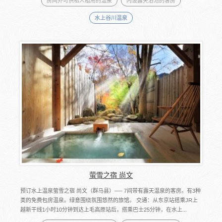
房间外可供私人租用的温泉
内设露天浴池的客房
水上谷川温泉
萤雪之宿 尚文
预订水上温泉萤雪之宿 尚文（群马县）── 7间带有露天温泉的客房。有3种
类的免费包房温泉。绿意围绕氛围悠然的旅馆。 交通：从东京站搭乘JR上
越新干线1小时10分钟到达上毛高原站后，搭乘巴士25分钟，在水上...