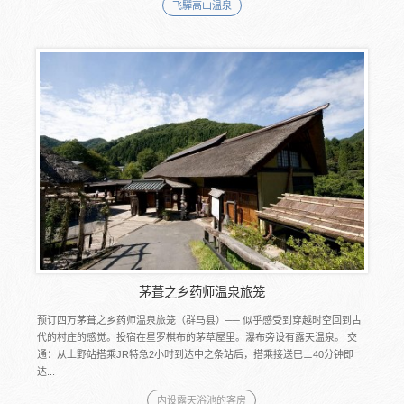
飞驒高山温泉
茅葺之乡药师温泉旅笼
预订四万茅葺之乡药师温泉旅笼（群马县）── 似乎感受到穿越时空回到古
代的村庄的感觉。投宿在星罗棋布的茅草屋里。瀑布旁设有露天温泉。 交
通：从上野站搭乘JR特急2小时到达中之条站后，搭乘接送巴士40分钟即
达...
内设露天浴池的客房