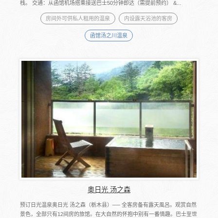
栈。 交通：从函馆机场搭乘接送巴士50分钟即达（需提前预约） &...
房间外可供私人租用的温泉
内设露天浴池的客房
函馆汤之川温泉
奥日光 汤之森
预订日光温泉奥日光 汤之森（栃木县）── 全客房备有露天風呂。观赏自然
景色，全部只有12间房的旅馆。在大自然的怀抱中别有一番情趣。巴士至世