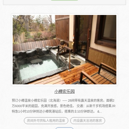
小樽宏乐园
预订小樽温泉小樽宏乐园（北海道）── 28间带有露天温泉的客房。面朝2
万6000平米的庭园，充满开放感，景色绝佳。 交通：从新千岁机场搭乘JR
特急1小时10分钟到达小樽筑港站后，搭乘的士10分钟即达。 &...
房间外可供私人租用的温泉
内设露天浴池的客房