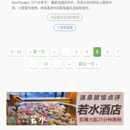
Red Pavilion（5个红亭子）”最舒适酒店评价。风景从房间阳台上展现开
来，小型豪华旅馆。所有客房内均配有露天温泉和室内...
内设露天浴池的客房
二世谷温泉
5 / 15
« 第一页
«
...
3
4
5
6
7
...
10
...
»
最后一页 »