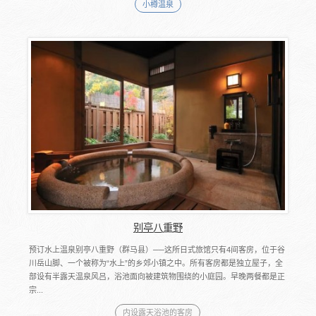
小樽温泉
别亭八重野
预订水上温泉别亭八重野（群马县）──这所日式旅馆只有4间客房，位于谷
川岳山脚、一个被称为“水上”的乡郊小镇之中。所有客房都是独立屋子，全
部设有半露天温泉风吕，浴池面向被建筑物围绕的小庭园。早晚两餐都是正
宗...
内设露天浴池的客房