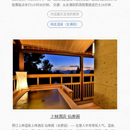
船乘船点车行1小时30分钟。 交通：从女满别机场搭乘接送巴士15分钟...
内设露天浴池的客房
网走温泉（女满别）
上林酒店 仙寿阁
预订上林温泉上林酒店 仙寿阁（长野县）── 在客人中非常有人气。温泉、