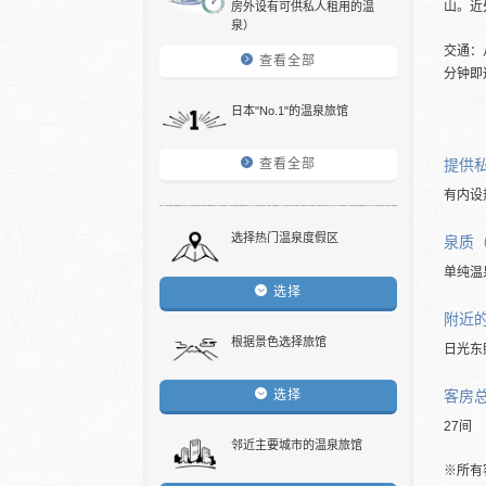
山。近
房外设有可供私人租用的温
泉）
交通：
查看全部
分钟即
日本"No.1"的温泉旅馆
提供
查看全部
有内设
选择热门温泉度假区
泉质
单纯温
选择
附近
根据景色选择旅馆
日光东
客房
选择
27间
邻近主要城市的温泉旅馆
※所有