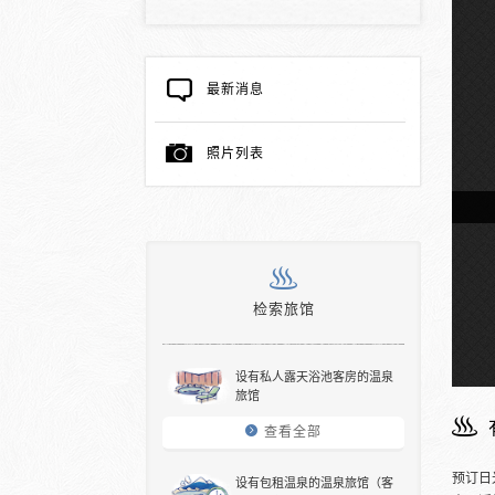
最新消息
照片列表
天浴池的客房
检索旅馆
设有私人露天浴池客房的温泉
旅馆
查看全部
预订日
设有包租温泉的温泉旅馆（客