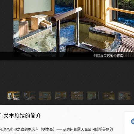
附设露天浴池的客房
有关本旅馆的简介
光温泉小槌之宿鹤龟大吉（栃木县）── 从房间和露天風呂可眺望美丽的