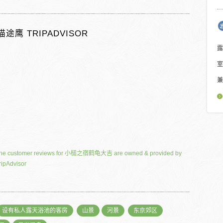
猫途鹰 TRIPADVISOR
露
室
兼
he customer reviews for 小槌之宿鹤龟大吉 are owned & provided by
ripAdvisor
设有私人露天浴池的客房
山景
河景
东京郊区