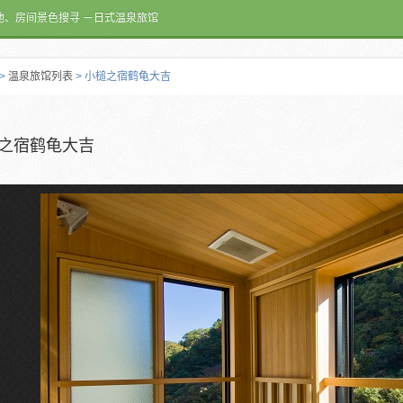
池、房间景色搜寻 －日式温泉旅馆
>
温泉旅馆列表
> 小槌之宿鹤龟大吉
之宿鹤龟大吉