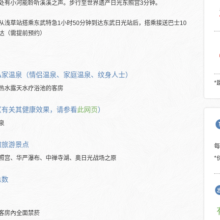
处有小河能聆听溪溪之声。步行至世界遗产日光东照宫3分钟。
从浅草站搭乘东武特急1小时50分钟到达东武日光站后，搭乘接送巴士10
达（需提前预约）
私家温泉（情侣温泉、家庭温泉、纹身人士）
*
热水露天水疗浴池的客房
（有关其健康效果，请参看
此网页
）
泉
的旅游景点
照宫、华严瀑布、中禅寺湖、奥日光战场之原
*
总数
客房內全面禁菸