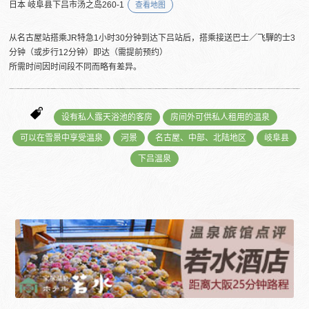
日本 岐阜县下吕市汤之岛260-1
查看地图
从名古屋站搭乘JR特急1小时30分钟到达下吕站后，搭乘接送巴士／飞驒的士3
分钟（或步行12分钟）即达（需提前预约）
所需时间因时间段不同而略有差异。
设有私人露天浴池的客房
房间外可供私人租用的温泉
可以在雪景中享受温泉
河景
名古屋、中部、北陆地区
岐阜县
下吕温泉