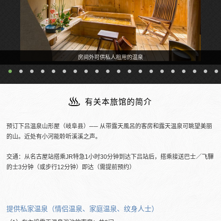
附设露天温泉的客房
有关本旅馆的简介
预订下吕温泉山形屋（岐阜县）── 从带露天風呂的客房和露天温泉可眺望美丽
的山。近处有小河能聆听溪溪之声。
交通：从名古屋站搭乘JR特急1小时30分钟到达下吕站后，搭乘接送巴士／飞驒
的士3分钟（或步行12分钟）即达（需提前预约）
提供私家温泉（情侣温泉、家庭温泉、纹身人士）