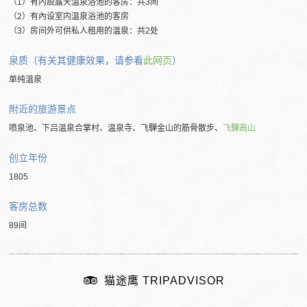
（1）有內設露天温泉浴池的客房：共3间
（2）有內设室内温泉浴池的客房
（3）房间外可供私人租用的温泉：共2处
泉质（有关其健康效果，请参看
此网页
）
单纯温泉
附近的旅游景点
喷泉池、下吕温泉合掌村、温泉寺、飞驒金山的筋骨散步、
飞驒高山
创立年份
1805
客房总数
89间
猫途鹰 TRIPADVISOR