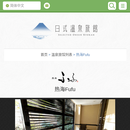
SEARC
M
简体中文
日式温泉旅馆
首页
>
温泉旅馆列表
> 热海Fufu
热海Fufu