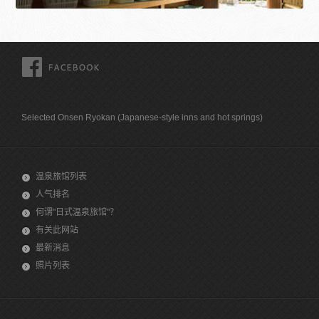
FACEBOOK
Selected Onsen Ryokan (Japanese-style inns and hot springs)
温泉旅馆列表
人气排名
何谓"日式温泉旅馆"？
有关此网站
最新消息
照片列表