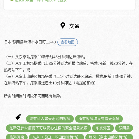
温泉旅馆里三种不同形式的温泉
交通
日本 静冈县热海市水口町11-48
查看地图
（一）从东京站搭乘JR新干线45分钟到达热海站，
（二）从羽田机场搭乘巴士35分钟到达新横滨站后，搭乘JR新干线30分钟，在
热海站下车，或
（三）从富士山静冈机场搭乘巴士1小时到达静冈站后，搭乘JR新干线40分钟，
在热海站下车，搭乘接送巴士10分钟即达（需提前预约）
所需时间因时间段不同而略有差异。
设有私人露天浴池的客房
所有客房均设有露天温泉
在新冠肺炎疫情下可以安心住宿的安全温泉旅馆
东京郊区
静冈县
热海温泉
东京（成田、羽田国际机场）
静冈（富士山静冈机场）