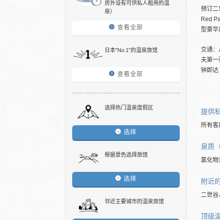
房外设有可供私人租用的温
预订二
泉）
Red
查看全部
型豪华
交通：
日本"No.1"的温泉旅馆
夫第一
钟即达
查看全部
选择热门温泉度假区
提供
所有客
选择
泉质
根据景色选择旅馆
氯化物
选择
附近
二世谷
邻近主要城市的温泉旅馆
顶级