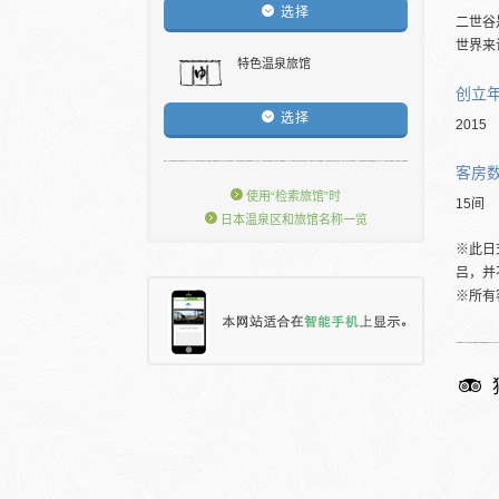
选择
二世谷
世界来
特色温泉旅馆
创立
选择
2015
客房
使用“检索旅馆”时
15间
日本温泉区和旅馆名称一览
※此日
吕，并
※所有