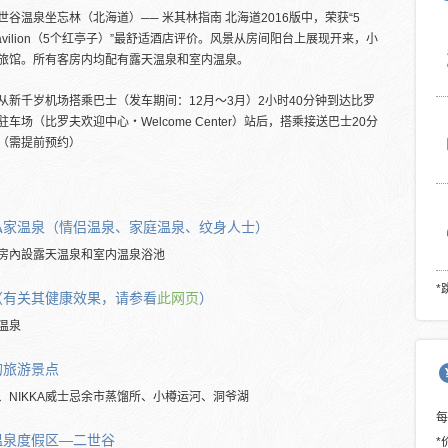
世谷温泉坐忘林（北海道）── 米其林指南 北海道2016版中，荣获“5
 Pavilion（5个红亭子）”最舒适酒店评价。风景从房间阳台上展现开来，小
旅馆。所有客房内均配有露天温泉和室内温泉。
从新千岁机场搭乘巴士（发车期间：12月～3月）2小时40分钟到达比罗
驻车场（比罗夫欢迎中心・Welcome Center）站后，搭乘接送巴士20分
（需提前预约）
私家温泉（情侣温泉、家庭温泉、纹身人士）
房內設露天温泉和室内温泉浴池
*
（有关其健康效果，请参看
此网页
）
温泉
的旅游景点
、NIKKA威士忌余市蒸馏所、小樽运河、洞爷湖
温泉度假区―二世谷
*