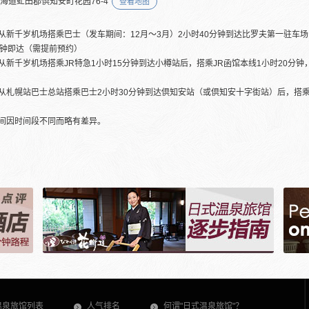
北海道虻田郡倶知安町花园76-4
查看地图
从新千岁机场搭乘巴士（发车期间：12月～3月）2小时40分钟到达比罗夫第一驻车场（比罗
分钟即达（需提前预约）
从新千岁机场搭乘JR特急1小时15分钟到达小樽站后，搭乘JR函馆本线1小时20分
从札幌站巴士总站搭乘巴士2小时30分钟到达倶知安站（或倶知安十字街站）后，搭乘
间因时间段不同而略有差异。
温泉旅馆列表
人气排名
何谓"日式温泉旅馆"？