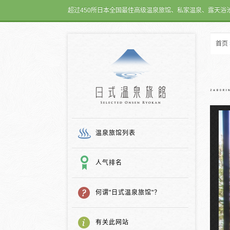
超过450所日本全国最佳高级温泉旅馆、私家温泉、露天浴
首页
日式温泉旅馆
温泉旅馆列表
人气排名
何谓"日式温泉旅馆"？
有关此网站