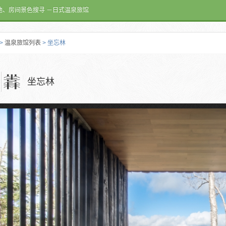
池、房间景色搜寻 －日式温泉旅馆
>
温泉旅馆列表
> 坐忘林
坐忘林