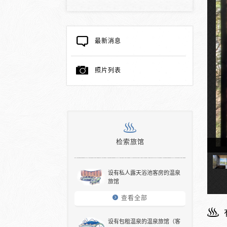
最新消息
照片列表
检索旅馆
泉的日式房间
设有私人露天浴池客房的温泉
旅馆
查看全部
设有包租温泉的温泉旅馆（客