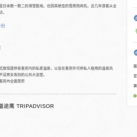
是日本数一数二的滑雪胜地。也因其绝佳的雪质而闻名。近几年游客从全
访。
年份
数
露
式旅馆提供各客房内的私家温泉，以及在客房外可供私人租用的温泉风
不设男女各别的公共大浴堂。
室
客房內全面禁菸
兼
猫途鹰 TRIPADVISOR