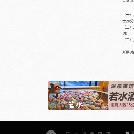
日本 
（一）
士20
（二）
约）
（三）
所需时